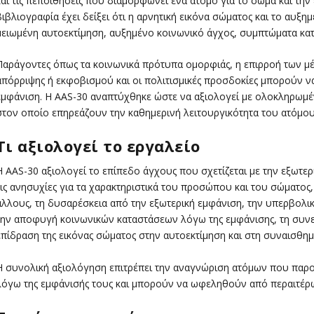
και τις πεποιθήσεις που διαμορφώνει ένα άτομο για το σώμα και την
βιβλιογραφία έχει δείξει ότι η αρνητική εικόνα σώματος και το αυξη
μειωμένη αυτοεκτίμηση, αυξημένο κοινωνικό άγχος, συμπτώματα κατ
Παράγοντες όπως τα κοινωνικά πρότυπα ομορφιάς, η επιρροή των μέσ
απόρριψης ή εκφοβισμού και οι πολιτισμικές προσδοκίες μπορούν να
εμφάνιση. Η AAS-30 αναπτύχθηκε ώστε να αξιολογεί με ολοκληρωμέν
στον οποίο επηρεάζουν την καθημερινή λειτουργικότητα του ατόμου
Τι αξιολογεί το εργαλείο
Η AAS-30 αξιολογεί το επίπεδο άγχους που σχετίζεται με την εξωτερι
τις ανησυχίες για τα χαρακτηριστικά του προσώπου και του σώματος
άλλους, τη δυσαρέσκεια από την εξωτερική εμφάνιση, την υπερβολικ
την αποφυγή κοινωνικών καταστάσεων λόγω της εμφάνισης, τη συνε
επίδραση της εικόνας σώματος στην αυτοεκτίμηση και στη συναισθημ
Η συνολική αξιολόγηση επιτρέπει την αναγνώριση ατόμων που παρ
λόγω της εμφάνισής τους και μπορούν να ωφεληθούν από περαιτέρ