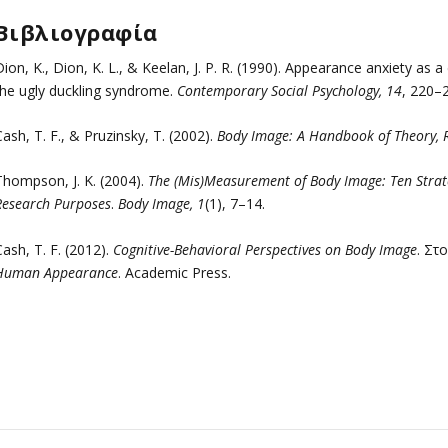
Βιβλιογραφία
ion, K., Dion, K. L., & Keelan, J. P. R. (1990). Appearance anxiety as a
the ugly duckling syndrome.
Contemporary Social Psychology, 14
, 220–
ash, T. F., & Pruzinsky, T. (2002).
Body Image: A Handbook of Theory, Re
Thompson, J. K. (2004).
The (Mis)Measurement of Body Image: Ten Strat
Research Purposes
.
Body Image, 1
(1), 7–14.
ash, T. F. (2012).
Cognitive-Behavioral Perspectives on Body Image
. Στο
Human Appearance
. Academic Press.