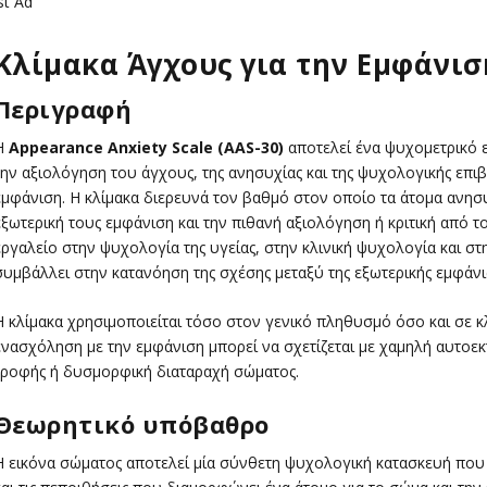
st Ad
Κλίμακα Άγχους για την Εμφάνιση
Περιγραφή
Η
Appearance Anxiety Scale (AAS-30)
αποτελεί ένα ψυχομετρικό ε
την αξιολόγηση του άγχους, της ανησυχίας και της ψυχολογικής επι
εμφάνιση. Η κλίμακα διερευνά τον βαθμό στον οποίο τα άτομα ανησυ
εξωτερική τους εμφάνιση και την πιθανή αξιολόγηση ή κριτική από το
εργαλείο στην ψυχολογία της υγείας, στην κλινική ψυχολογία και στ
συμβάλλει στην κατανόηση της σχέσης μεταξύ της εξωτερικής εμφάνισ
Η κλίμακα χρησιμοποιείται τόσο στον γενικό πληθυσμό όσο και σε 
ενασχόληση με την εμφάνιση μπορεί να σχετίζεται με χαμηλή αυτοεκ
τροφής ή δυσμορφική διαταραχή σώματος.
Θεωρητικό υπόβαθρο
Η εικόνα σώματος αποτελεί μία σύνθετη ψυχολογική κατασκευή που π