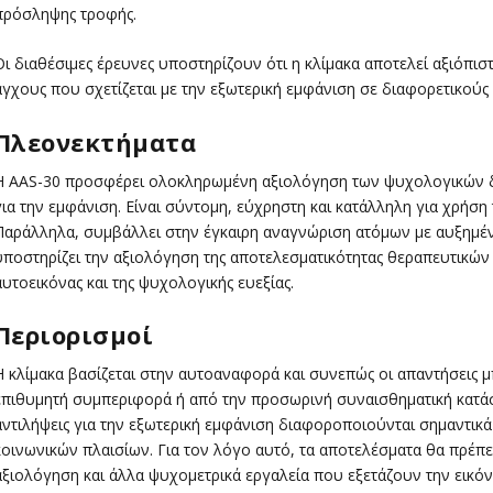
πρόσληψης τροφής.
Οι διαθέσιμες έρευνες υποστηρίζουν ότι η κλίμακα αποτελεί αξιόπισ
άγχους που σχετίζεται με την εξωτερική εμφάνιση σε διαφορετικού
Πλεονεκτήματα
Η AAS-30 προσφέρει ολοκληρωμένη αξιολόγηση των ψυχολογικών δι
για την εμφάνιση. Είναι σύντομη, εύχρηστη και κατάλληλη για χρήση
Παράλληλα, συμβάλλει στην έγκαιρη αναγνώριση ατόμων με αυξημέν
υποστηρίζει την αξιολόγηση της αποτελεσματικότητας θεραπευτικώ
αυτοεικόνας και της ψυχολογικής ευεξίας.
Περιορισμοί
Η κλίμακα βασίζεται στην αυτοαναφορά και συνεπώς οι απαντήσεις μ
επιθυμητή συμπεριφορά ή από την προσωρινή συναισθηματική κατάσ
αντιλήψεις για την εξωτερική εμφάνιση διαφοροποιούνται σημαντικά
κοινωνικών πλαισίων. Για τον λόγο αυτό, τα αποτελέσματα θα πρέπε
αξιολόγηση και άλλα ψυχομετρικά εργαλεία που εξετάζουν την εικόν