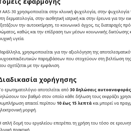
Τομείς εφαρμογής
Η AAS-30 χρησιμοποιείται στην κλινική ψυχολογία, στην ψυχολογία τ
στη δερματολογία, στην αισθητική ιατρική και στην έρευνα για την ε
εξετάζουν την αυτοεκτίμηση, το κοινωνικό άγχος, τις διαταραχές π
σώματος, καθώς και την επίδραση των μέσων κοινωνικής δικτύωσης 
ψυχική υγεία.
Παράλληλα, χρησιμοποιείται για την αξιολόγηση της αποτελεσματικ
ψυχοεκπαιδευτικών παρεμβάσεων που στοχεύουν στη βελτίωση της 
που σχετίζεται με την εμφάνιση.
Διαδικασία χορήγησης
Το ερωτηματολόγιο αποτελείται από
30 δηλώσεις αυτοαναφοράς
δηλώσουν τον βαθμό στον οποίο κάθε δήλωση τους εκφράζει χρησιμ
συμπλήρωση απαιτεί περίπου
10 έως 15 λεπτά
και μπορεί να πραγ
ηλεκτρονική μορφή.
Η απλή δομή του εργαλείου επιτρέπει τη χρήση του τόσο σε ερευνη
κλινική πρακτική.