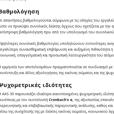
Βαθμολόγηση
Οι απαντήσεις βαθμολογούνται σύμφωνα με τις οδηγίες του εργαλεί
ώστε να προκύψει συνολικός δείκτης άγχους που σχετίζεται με την 
αντίστροφη βαθμολόγηση πριν από τον υπολογισμό του συνολικού
Υψηλότερες συνολικές βαθμολογίες υποδηλώνουν εντονότερες ανησυ
μεγαλύτερη συναισθηματική επιβάρυνση και αυξημένη πιθανότητα η 
κοινωνική, επαγγελματική και προσωπική λειτουργικότητα του ατόμο
Η ερμηνεία των αποτελεσμάτων πραγματοποιείται σε συνδυασμό με τ
συνέντευξη και άλλες αξιολογήσεις της εικόνας σώματος και της ψυχι
Ψυχομετρικές ιδιότητες
Η AAS-30 παρουσιάζει ιδιαίτερα ικανοποιημένες ψυχομετρικές ιδιότητ
συνέπειας με τον συντελεστή
Cronbach’s α
, της αξιοπιστίας επαναλη
διερευνητικής και επιβεβαιωτικής παραγοντικής ανάλυσης, καθώς και
μέσω της συσχέτισής της με δείκτες εικόνας σώματος, κοινωνικού άγ