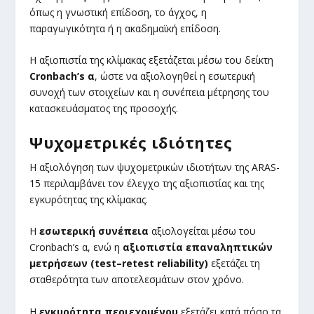
όπως η γνωστική επίδοση, το άγχος, η
παραγωγικότητα ή η ακαδημαϊκή επίδοση.
Η αξιοπιστία της κλίμακας εξετάζεται μέσω του δείκτη
Cronbach’s α
, ώστε να αξιολογηθεί η εσωτερική
συνοχή των στοιχείων και η συνέπεια μέτρησης του
κατασκευάσματος της προσοχής.
Ψυχομετρικές ιδιότητες
Η αξιολόγηση των ψυχομετρικών ιδιοτήτων της ARAS-
15 περιλαμβάνει τον έλεγχο της αξιοπιστίας και της
εγκυρότητας της κλίμακας.
Η
εσωτερική συνέπεια
αξιολογείται μέσω του
Cronbach’s α, ενώ η
αξιοπιστία επαναληπτικών
μετρήσεων (test–retest reliability)
εξετάζει τη
σταθερότητα των αποτελεσμάτων στον χρόνο.
Η
εγκυρότητα περιεχομένου
εξετάζει κατά πόσο τα