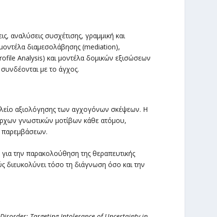
ις, αναλύσεις συσχέτισης, γραμμική και
οντέλα διαμεσολάβησης (mediation),
file Analysis) και μοντέλα δομικών εξισώσεων
συνδέονται με το άγχος.
αλείο αξιολόγησης των αγχογόνων σκέψεων. Η
ίαρχων γνωστικών μοτίβων κάθε ατόμου,
ν παρεμβάσεων.
 για την παρακολούθηση της θεραπευτικής
ύς διευκολύνει τόσο τη διάγνωση όσο και την
Disorder: Targeting Intolerance of Uncertainty in