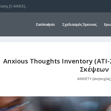
ασης [S-MMSE]...
DatAnalysis
Σχεδιασμός Έρευνας
Ερω
Anxious Thoughts Inventory (ATI
Σκέψεων
ANXIETY (ανησυχίας