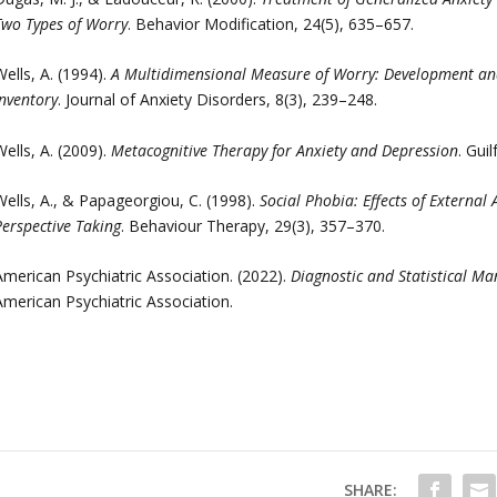
Two Types of Worry
. Behavior Modification, 24(5), 635–657.
ells, A. (1994).
A Multidimensional Measure of Worry: Development and
Inventory
. Journal of Anxiety Disorders, 8(3), 239–248.
ells, A. (2009).
Metacognitive Therapy for Anxiety and Depression
. Gui
Wells, A., & Papageorgiou, C. (1998).
Social Phobia: Effects of External 
erspective Taking
. Behaviour Therapy, 29(3), 357–370.
American Psychiatric Association. (2022).
Diagnostic and Statistical Ma
American Psychiatric Association.
SHARE: