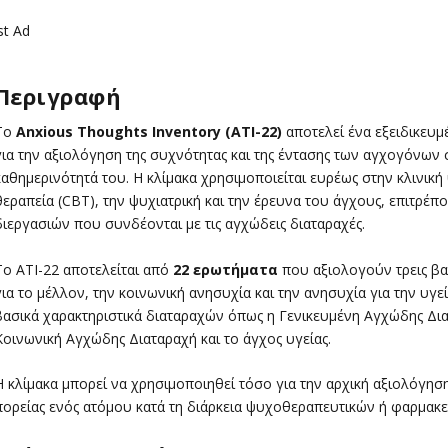
st Ad
Περιγραφή
Το
Anxious Thoughts Inventory (ATI-22)
αποτελεί ένα εξειδικευμ
για την αξιολόγηση της συχνότητας και της έντασης των αγχογόνων
καθημερινότητά του. Η κλίμακα χρησιμοποιείται ευρέως στην κλινικ
θεραπεία (CBT), την ψυχιατρική και την έρευνα του άγχους, επιτρέ
διεργασιών που συνδέονται με τις αγχώδεις διαταραχές.
Το ATI-22 αποτελείται από
22 ερωτήματα
που αξιολογούν τρεις βασ
για το μέλλον, την κοινωνική ανησυχία και την ανησυχία για την υγε
βασικά χαρακτηριστικά διαταραχών όπως η Γενικευμένη Αγχώδης Διατα
Κοινωνική Αγχώδης Διαταραχή και το άγχος υγείας.
Η κλίμακα μπορεί να χρησιμοποιηθεί τόσο για την αρχική αξιολόγησ
πορείας ενός ατόμου κατά τη διάρκεια ψυχοθεραπευτικών ή φαρμακ