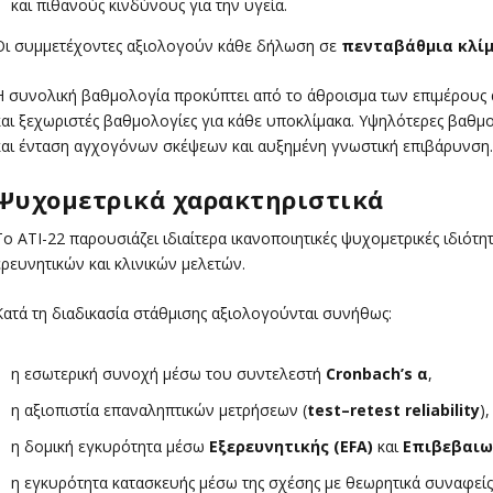
και πιθανούς κινδύνους για την υγεία.
Οι συμμετέχοντες αξιολογούν κάθε δήλωση σε
πενταβάθμια κλίμ
Η συνολική βαθμολογία προκύπτει από το άθροισμα των επιμέρου
και ξεχωριστές βαθμολογίες για κάθε υποκλίμακα. Υψηλότερες βα
και ένταση αγχογόνων σκέψεων και αυξημένη γνωστική επιβάρυνση.
Ψυχομετρικά χαρακτηριστικά
Το ATI-22 παρουσιάζει ιδιαίτερα ικανοποιητικές ψυχομετρικές ιδιότη
ερευνητικών και κλινικών μελετών.
Κατά τη διαδικασία στάθμισης αξιολογούνται συνήθως:
η εσωτερική συνοχή μέσω του συντελεστή
Cronbach’s α
,
η αξιοπιστία επαναληπτικών μετρήσεων (
test–retest reliability
),
η δομική εγκυρότητα μέσω
Εξερευνητικής (EFA)
και
Επιβεβαιω
η εγκυρότητα κατασκευής μέσω της σχέσης με θεωρητικά συναφείς