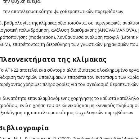
την ψυχική ευεξία,
την αποτελεσματικότητα ψυχοθεραπευτικών παρεμβάσεων.
Οι βαθμολογίες της κλίμακας αξιοποιούνται σε περιγραφικές αναλύσε
λογιστική παλινδρόμηση, ανάλυση διακύμανσης (ANOVA/MANOVA), μ
τροποποίησης (moderation), λανθάνουσα ανάλυση προφίλ (Latent Pro
(SEM), επιτρέποντας τη διερεύνηση των γνωστικών μηχανισμών που 
Πλεονεκτήματα της κλίμακας
Το ATI-22 αποτελεί ένα σύντομο αλλά ιδιαίτερα ολοκληρωμένο εργ
διάκριση των τριών υποκλιμάκων επιτρέπει τον εντοπισμό των κυρ
παρέχοντας χρήσιμες πληροφορίες για τον σχεδιασμό θεραπευτικώ
Η δυνατότητα επαναλαμβανόμενης χορήγησης το καθιστά κατάλληλο
προόδου, ενώ η χρήση του σε κλινικούς και μη κλινικούς πληθυσμο
αξιολόγηση της αποτελεσματικότητας ψυχολογικών παρεμβάσεων.
Βιβλιογραφία
Dugas, M. J., & Ladouceur, R. (2000).
Treatment of Generalized Anxiety 