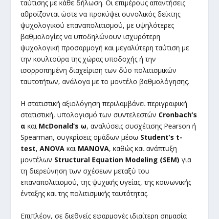
ταύτισης με κάθε δήλωση. Οι επιμέρους απαντήσεις
αθροίζονται ώστε να προκύψει συνολικός δείκτης
ψυχολογικού επαναπολιτισμού, με υψηλότερες
βαθμολογίες να υποδηλώνουν ισχυρότερη
ψυχολογική προσαρμογή και μεγαλύτερη ταύτιση με
την κουλτούρα της χώρας υποδοχής ή την
ισορροπημένη διαχείριση των δύο πολιτισμικών
ταυτοτήτων, ανάλογα με το μοντέλο βαθμολόγησης.
Η στατιστική αξιολόγηση περιλαμβάνει περιγραφική
στατιστική, υπολογισμό των συντελεστών
Cronbach’s
α
και
McDonald’s ω
, αναλύσεις συσχέτισης Pearson ή
Spearman, συγκρίσεις ομάδων μέσω
Student’s t-
test
,
ANOVA
και
MANOVA
, καθώς και ανάπτυξη
μοντέλων
Structural Equation Modeling (SEM)
για
τη διερεύνηση των σχέσεων μεταξύ του
επαναπολιτισμού, της ψυχικής υγείας, της κοινωνικής
ένταξης και της πολιτισμικής ταυτότητας.
Επιπλέον, σε διεθνείς εφαρμογές ιδιαίτερη σημασία