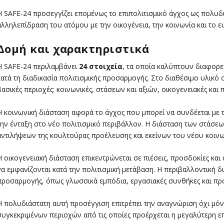
Η SAFE-24 προσεγγίζει επομένως το επιπολιτισμικό άγχος ως πολυ
αλληλεπίδραση του ατόμου με την οικογένεια, την κοινωνία και το ε
Δομή και χαρακτηριστικά
Η SAFE-24 περιλαμβάνει
24 στοιχεία
, τα οποία καλύπτουν διαφορε
κατά τη διαδικασία πολιτισμικής προσαρμογής. Στο διαθέσιμο υλικό 
βασικές περιοχές: κοινωνικές, στάσεων και αξιών, οικογενειακές και 
Η κοινωνική διάσταση αφορά το άγχος που μπορεί να συνδέεται με τ
την ένταξη στο νέο πολιτισμικό περιβάλλον. Η διάσταση των στάσε
αντιλήψεων της κουλτούρας προέλευσης και εκείνων του νέου κοιν
Η οικογενειακή διάσταση επικεντρώνεται σε πιέσεις, προσδοκίες και 
να εμφανίζονται κατά την πολιτισμική μετάβαση. Η περιβαλλοντική 
προσαρμογής, όπως γλωσσικά εμπόδια, εργασιακές συνθήκες και πρ
Η πολυδιάστατη αυτή προσέγγιση επιτρέπει την αναγνώριση όχι μό
συγκεκριμένων περιοχών από τις οποίες προέρχεται η μεγαλύτερη ε