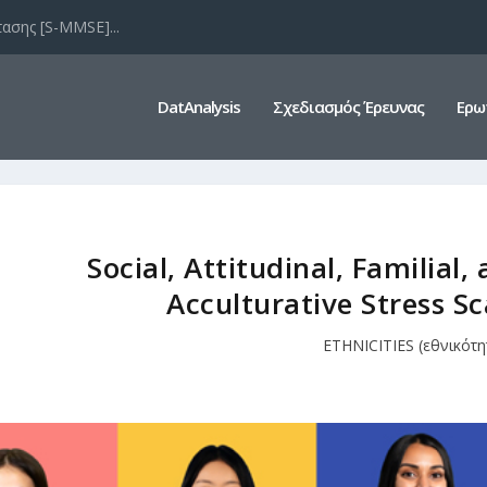
ασης [S-MMSE]...
DatAnalysis
Σχεδιασμός Έρευνας
Ερω
Social‚ Attitudinal‚ Familial
Acculturative Stress Sc
ETHNICITIES (εθνικότη