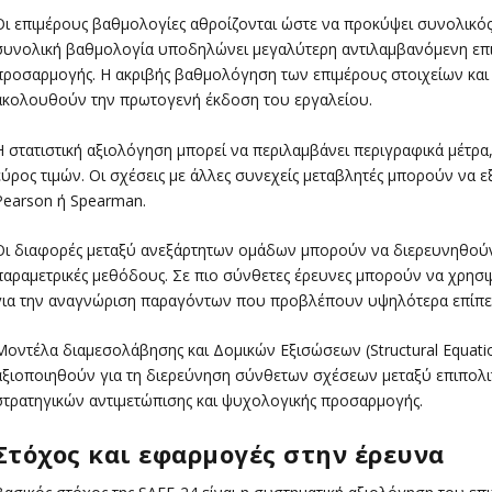
Οι επιμέρους βαθμολογίες αθροίζονται ώστε να προκύψει συνολικός
συνολική βαθμολογία υποδηλώνει μεγαλύτερη αντιλαμβανόμενη επιβ
προσαρμογής. Η ακριβής βαθμολόγηση των επιμέρους στοιχείων και 
ακολουθούν την πρωτογενή έκδοση του εργαλείου.
Η στατιστική αξιολόγηση μπορεί να περιλαμβάνει περιγραφικά μέτρα
εύρος τιμών. Οι σχέσεις με άλλες συνεχείς μεταβλητές μπορούν να
Pearson ή Spearman.
Οι διαφορές μεταξύ ανεξάρτητων ομάδων μπορούν να διερευνηθούν μ
παραμετρικές μεθόδους. Σε πιο σύνθετες έρευνες μπορούν να χρη
για την αναγνώριση παραγόντων που προβλέπουν υψηλότερα επίπεδ
Μοντέλα διαμεσολάβησης και Δομικών Εξισώσεων (Structural Equati
αξιοποιηθούν για τη διερεύνηση σύνθετων σχέσεων μεταξύ επιπολιτ
στρατηγικών αντιμετώπισης και ψυχολογικής προσαρμογής.
Στόχος και εφαρμογές στην έρευνα