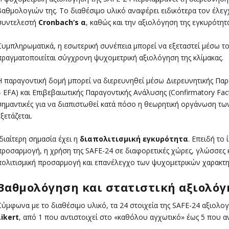
βαθμολογιών της. Το διαθέσιμο υλικό αναφέρει ειδικότερα τον έλεγ
συντελεστή
Cronbach
‘s
α
, καθώς και την αξιολόγηση της εγκυρότητα
Συμπληρωματικά, η εσωτερική συνέπεια μπορεί να εξεταστεί μέσω 
πραγματοποιείται σύγχρονη ψυχομετρική αξιολόγηση της κλίμακας.
Η παραγοντική δομή μπορεί να διερευνηθεί μέσω Διερευνητικής Παρα
– EFA) και Επιβεβαιωτικής Παραγοντικής Ανάλυσης (Confirmatory Facto
σημαντικές για να διαπιστωθεί κατά πόσο η θεωρητική οργάνωση τ
ξετάζεται.
Ιδιαίτερη σημασία έχει η
διαπολιτισμική εγκυρότητα
. Επειδή το
προσαρμογή, η χρήση της SAFE-24 σε διαφορετικές χώρες, γλώσσες 
πολιτισμική προσαρμογή και επανέλεγχο των ψυχομετρικών χαρακτη
Βαθμολόγηση και στατιστική αξιολό
Σύμφωνα με το διαθέσιμο υλικό, τα 24 στοιχεία της SAFE-24 αξιολο
Likert
, από 1 που αντιστοιχεί στο «καθόλου αγχωτικό» έως 5 που αν