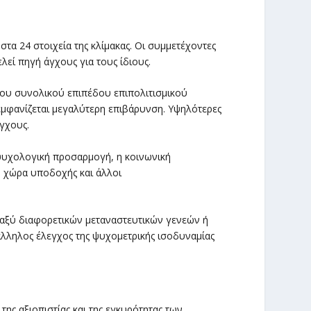
τα 24 στοιχεία της κλίμακας. Οι συμμετέχοντες
εί πηγή άγχους για τους ίδιους.
ου συνολικού επιπέδου επιπολιτισμικού
εμφανίζεται μεγαλύτερη επιβάρυνση. Υψηλότερες
γχους.
ψυχολογική προσαρμογή, η κοινωνική
η χώρα υποδοχής και άλλοι
ταξύ διαφορετικών μεταναστευτικών γενεών ή
λληλος έλεγχος της ψυχομετρικής ισοδυναμίας
ης αξιοπιστίας και της εγκυρότητας των