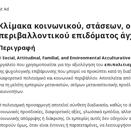
st Ad
Κλίμακα κοινωνικού, στάσεων, ο
περιβαλλοντικού επιδόματος άγχ
Περιγραφή
Η
Social
, Attitudinal
, Familial
, and
Environmental
Acculturative
εργαλείο που χρησιμοποιείται για την αξιολόγηση του
επιπολιτισμ
της ψυχολογικής επιβάρυνσης που μπορεί να προκύπτει κατά τη δια
διαφορετικό πολιτισμικό και κοινωνικό περιβάλλον. Αποτελείται από 
για τη μελέτη εμπειριών μεταναστών, ατόμων μεταναστευτικής προέλ
μειονοτήτων.
Η πολιτισμική προσαρμογή αποτελεί σύνθετη διαδικασία, καθώς το άτ
κοινωνικές προσδοκίες, διαφορετικές αξίες, γλωσσικά εμπόδια, αλλαγέ
κοινωνικής απόρριψης ή διάκρισης. Οι εμπειρίες αυτές δεν οδηγούν
μπορούν όμως, όταν είναι έντονες ή παρατεταμένες, να λειτουργήσου