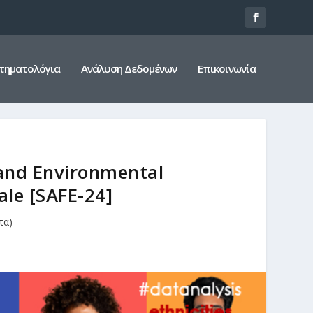
τηματολόγια
Ανάλυση Δεδομένων
Επικοινωνία
‚ and Environmental
ale [SAFE-24]
τα)