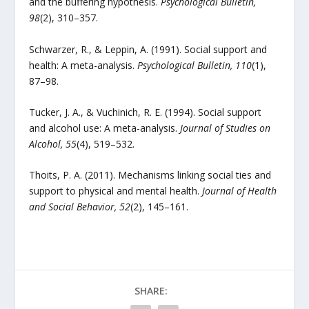
and the buffering hypothesis.
Psychological Bulletin,
98
(2), 310–357.
Schwarzer, R., & Leppin, A. (1991). Social support and
health: A meta-analysis.
Psychological Bulletin, 110
(1),
87–98.
Tucker, J. A., & Vuchinich, R. E. (1994). Social support
and alcohol use: A meta-analysis.
Journal of Studies on
Alcohol, 55
(4), 519–532.
Thoits, P. A. (2011). Mechanisms linking social ties and
support to physical and mental health.
Journal of Health
and Social Behavior, 52
(2), 145–161.
SHARE: