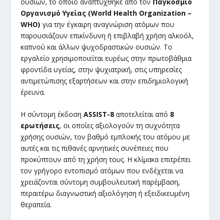
ουσιών, το οποίο αναπτύχθηκε από τον
Παγκόσμιο
Οργανισμό Υγείας (World Health Organization –
WHO)
για την έγκαιρη αναγνώριση ατόμων που
παρουσιάζουν επικίνδυνη ή επιβλαβή χρήση αλκοόλ,
καπνού και άλλων ψυχοδραστικών ουσιών. Το
εργαλείο χρησιμοποιείται ευρέως στην πρωτοβάθμια
φροντίδα υγείας, στην ψυχιατρική, στις υπηρεσίες
αντιμετώπισης εξαρτήσεων και στην επιδημιολογική
έρευνα.
Η σύντομη έκδοση
ASSIST-8
αποτελείται από
8
ερωτήσεις
, οι οποίες αξιολογούν τη συχνότητα
χρήσης ουσιών, τον βαθμό εμπλοκής του ατόμου με
αυτές και τις πιθανές αρνητικές συνέπειες που
προκύπτουν από τη χρήση τους. Η κλίμακα επιτρέπει
τον γρήγορο εντοπισμό ατόμων που ενδέχεται να
χρειάζονται σύντομη συμβουλευτική παρέμβαση,
περαιτέρω διαγνωστική αξιολόγηση ή εξειδικευμένη
θεραπεία.