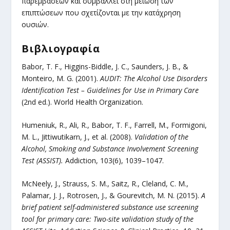
παρεμβάσεων και συμβάλλει στη μείωση των
επιπτώσεων που σχετίζονται με την κατάχρηση
ουσιών.
Βιβλιογραφία
Babor, T. F., Higgins-Biddle, J. C., Saunders, J. B., &
Monteiro, M. G. (2001).
AUDIT: The Alcohol Use Disorders
Identification Test – Guidelines for Use in Primary Care
(2nd ed.). World Health Organization.
Humeniuk, R., Ali, R., Babor, T. F., Farrell, M., Formigoni,
M. L., Jittiwutikarn, J., et al. (2008).
Validation of the
Alcohol, Smoking and Substance Involvement Screening
Test (ASSIST).
Addiction, 103(6), 1039–1047.
McNeely, J., Strauss, S. M., Saitz, R., Cleland, C. M.,
Palamar, J. J., Rotrosen, J., & Gourevitch, M. N. (2015).
A
brief patient self-administered substance use screening
tool for primary care: Two-site validation study of the