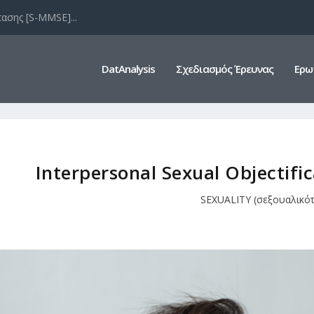
ασης [S-MMSE]...
DatAnalysis
Σχεδιασμός Έρευνας
Ερω
Interpersonal Sexual Objectific
SEXUALITY (σεξουαλικότ