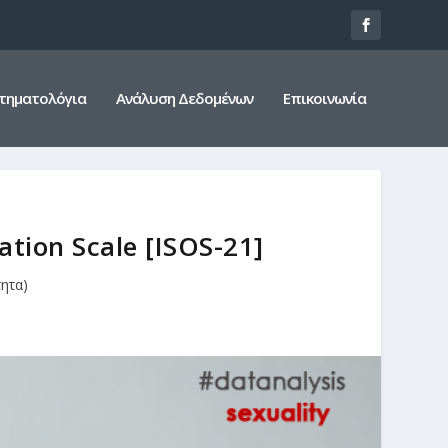
τηματολόγια
Ανάλυση Δεδομένων
Επικοινωνία
ation Scale [ISOS-21]
ητα)