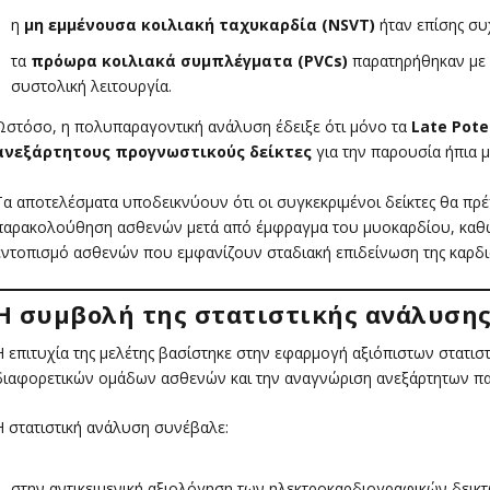
η
μη εμμένουσα κοιλιακή ταχυκαρδία (NSVT)
ήταν επίσης συ
τα
πρόωρα κοιλιακά συμπλέγματα (PVCs)
παρατηρήθηκαν με 
συστολική λειτουργία.
Ωστόσο, η πολυπαραγοντική ανάλυση έδειξε ότι μόνο τα
Late Poten
ανεξάρτητους προγνωστικούς δείκτες
για την παρουσία ήπια 
Τα αποτελέσματα υποδεικνύουν ότι οι συγκεκριμένοι δείκτες θα πρέ
παρακολούθηση ασθενών μετά από έμφραγμα του μυοκαρδίου, καθ
εντοπισμό ασθενών που εμφανίζουν σταδιακή επιδείνωση της καρδια
Η συμβολή της στατιστικής ανάλυση
Η επιτυχία της μελέτης βασίστηκε στην εφαρμογή αξιόπιστων στατι
διαφορετικών ομάδων ασθενών και την αναγνώριση ανεξάρτητων π
Η στατιστική ανάλυση συνέβαλε:
στην αντικειμενική αξιολόγηση των ηλεκτροκαρδιογραφικών δεικτ