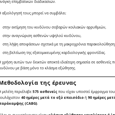
ανάγκη επεμβατικών διαδικασιών.
Η αξιολόγησή τους μπορεί να συμβάλει:
στην εκτίμηση του κινδύνου σοβαρών κοιλιακών αρρυθμιών,
στην αναγνώριση ασθενών υψηλού κινδύνου,
στη λήψη αποφάσεων σχετικά με τη μακροχρόνια παρακολούθηση
στη βελτίωση της εξατομικευμένης καρδιολογικής φροντίδας.
Η χρήση αυτών των δεικτών αποκτά ιδιαίτερη σημασία σε ασθενείς 
κινδύνου με βάση μόνο το κλάσμα εξώθησης.
Μεθοδολογία της έρευνας
Η μελέτη περιέλαβε
575 ασθενείς
που είχαν υποστεί έμφραγμα του 
τουλάχιστον
40 ημέρες μετά το οξύ επεισόδιο
ή
90 ημέρες με
παράκαμψης (CABG)
.
Όλοι οι συμμετέχοντες είχαν
κλάσμα εξώθησης μεγαλύτερο ή ίσ