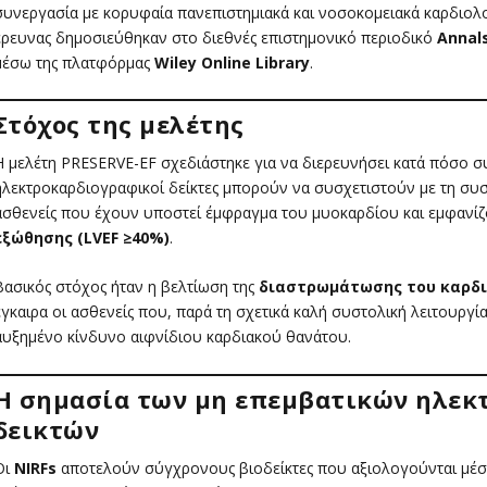
συνεργασία με κορυφαία πανεπιστημιακά και νοσοκομειακά καρδιολο
έρευνας δημοσιεύθηκαν στο διεθνές επιστημονικό περιοδικό
Annals
μέσω της πλατφόρμας
Wiley Online Library
.
Στόχος της μελέτης
Η μελέτη PRESERVE-EF σχεδιάστηκε για να διερευνήσει κατά πόσο συ
ηλεκτροκαρδιογραφικοί δείκτες μπορούν να συσχετιστούν με τη συστ
ασθενείς που έχουν υποστεί έμφραγμα του μυοκαρδίου και εμφανί
εξώθησης (LVEF ≥40%)
.
Βασικός στόχος ήταν η βελτίωση της
διαστρωμάτωσης του καρδι
έγκαιρα οι ασθενείς που, παρά τη σχετικά καλή συστολική λειτουργί
αυξημένο κίνδυνο αιφνίδιου καρδιακού θανάτου.
Η σημασία των μη επεμβατικών ηλεκ
δεικτών
Οι
NIRFs
αποτελούν σύγχρονους βιοδείκτες που αξιολογούνται μέσ