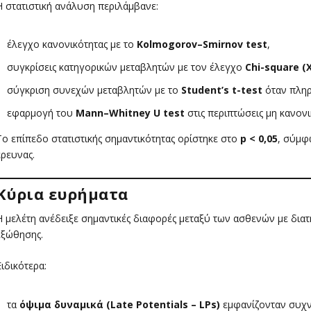
Η στατιστική ανάλυση περιλάμβανε:
έλεγχο κανονικότητας με το
Kolmogorov–Smirnov test
,
συγκρίσεις κατηγορικών μεταβλητών με τον έλεγχο
Chi-square (Χ
σύγκριση συνεχών μεταβλητών με το
Student’s t-test
όταν πληρ
εφαρμογή του
Mann–Whitney U test
στις περιπτώσεις μη κανον
Το επίπεδο στατιστικής σημαντικότητας ορίστηκε στο
p < 0,05
, σύμφ
έρευνας.
Κύρια ευρήματα
Η μελέτη ανέδειξε σημαντικές διαφορές μεταξύ των ασθενών με διατ
εξώθησης.
Ειδικότερα:
τα
όψιμα δυναμικά (Late Potentials – LPs)
εμφανίζονταν συχνό