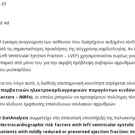
st Ad
Η έγκαιρη αναγνώριση των ασθενών που διατρέχουν αυξημένο κίνδυ
από τις σημαντικότερες προκλήσεις της σύγχρονης καρδιολογίας. Αν 
(Left Ventricular Ejection Fraction – LVEF) χρησιμοποιείται ευρέως γ
επαρκεί από μόνο του για την ακριβή πρόβλεψη σοβαρών αρρυθμιών
του μυοκαρδίου.
Για τον λόγο αυτό, η διεθνής επιστημονική κοινότητα στρέφεται ολ
επεμβατικών ηλεκτροκαρδιογραφικών παραγόντων κινδύνου (
Factors – NIRFs)
, οι οποίοι μπορούν να προσφέρουν πολύτιμες πλη
τον κίνδυνο εμφάνισης επικίνδυνων κοιλιακών αρρυθμιών.
Η
DatAnalysis
συμμετείχε στη στατιστική υποστήριξη της πολυκεντρ
electrocardiographic risk factors with left ventricular systoli
patients with mildly reduced or preserved ejection fraction: 