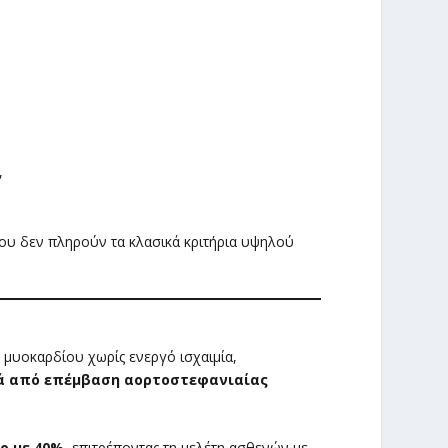
,
που δεν πληρούν τα κλασικά κριτήρια υψηλού
μυοκαρδίου χωρίς ενεργό ισχαιμία,
τά από επέμβαση αορτοστεφανιαίας
ο με 40%
, επιτρέποντας τη μελέτη ασθενών με