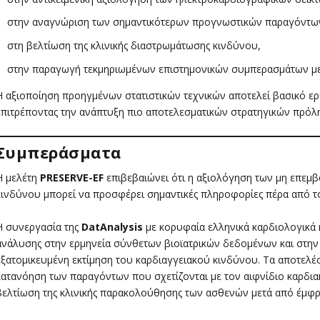
στην αναγνώριση των σημαντικότερων προγνωστικών παραγόντω
στη βελτίωση της κλινικής διαστρωμάτωσης κινδύνου,
στην παραγωγή τεκμηριωμένων επιστημονικών συμπερασμάτων με 
Η αξιοποίηση προηγμένων στατιστικών τεχνικών αποτελεί βασικό ε
επιτρέποντας την ανάπτυξη πιο αποτελεσματικών στρατηγικών πρόλη
Συμπεράσματα
Η μελέτη
PRESERVE-EF
επιβεβαιώνει ότι η αξιολόγηση των μη επεμ
κινδύνου μπορεί να προσφέρει σημαντικές πληροφορίες πέρα από το
Η συνεργασία της
DatAnalysis
με κορυφαία ελληνικά καρδιολογικά κ
ανάλυσης στην ερμηνεία σύνθετων βιοϊατρικών δεδομένων και στην
εξατομικευμένη εκτίμηση του καρδιαγγειακού κινδύνου. Τα αποτελέ
κατανόηση των παραγόντων που σχετίζονται με τον αιφνίδιο καρδια
βελτίωση της κλινικής παρακολούθησης των ασθενών μετά από έμφ