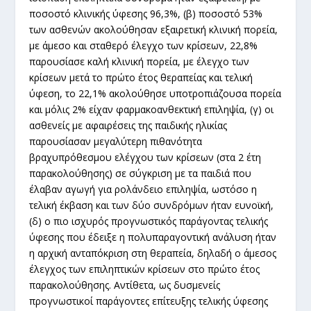
ποσοστό κλινικής ύφεσης 96,3%, (β) ποσοστό 53%
των ασθενών ακολούθησαν εξαιρετική κλινική πορεία,
με άμεσο και σταθερό έλεγχο των κρίσεων, 22,8%
παρουσίασε καλή κλινική πορεία, με έλεγχο των
κρίσεων μετά το πρώτο έτος θεραπείας και τελική
ύφεση, το 22,1% ακολούθησε υποτροπιάζουσα πορεία
και μόλις 2% είχαν φαρμακοανθεκτική επιληψία, (γ) οι
ασθενείς με αφαιρέσεις της παιδικής ηλικίας
παρουσίασαν μεγαλύτερη πιθανότητα
βραχυπρόθεσμου ελέγχου των κρίσεων (στα 2 έτη
παρακολούθησης) σε σύγκριση με τα παιδιά που
έλαβαν αγωγή για ρολάνδειο επιληψία, ωστόσο η
τελική έκβαση και των δύο συνδρόμων ήταν ευνοϊκή,
(δ) ο πιο ισχυρός προγνωστικός παράγοντας τελικής
ύφεσης που έδειξε η πολυπαραγοντική ανάλυση ήταν
η αρχική ανταπόκριση στη θεραπεία, δηλαδή ο άμεσος
έλεγχος των επιληπτικών κρίσεων στο πρώτο έτος
παρακολούθησης. Αντίθετα, ως δυσμενείς
προγνωστικοί παράγοντες επίτευξης τελικής ύφεσης