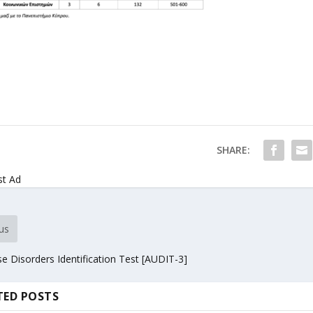
SHARE:
st Ad
us
e Disorders Identification Test [AUDIT-3]
TED POSTS