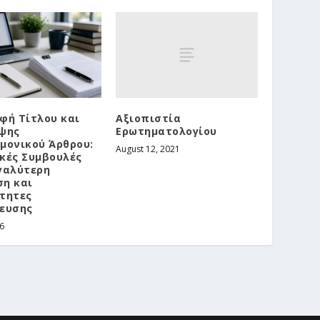
Αξιοπιστία
φή Τίτλου και
Ερωτηματολογίου
ψης
μονικού Άρθρου:
August 12, 2021
κές Συμβουλές
γαλύτερη
η και
τητες
ευσης
26