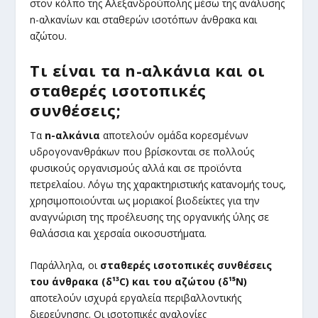
στον κόλπο της Αλεξανδρούπολης μέσω της ανάλυσης
n-αλκανίων και σταθερών ισοτόπων άνθρακα και
αζώτου.
Τι είναι τα n
-αλκάνια και οι
σταθερές ισοτοπικές
συνθέσεις;
Τα
n
-αλκάνια
αποτελούν ομάδα κορεσμένων
υδρογονανθράκων που βρίσκονται σε πολλούς
φυσικούς οργανισμούς αλλά και σε προϊόντα
πετρελαίου. Λόγω της χαρακτηριστικής κατανομής τους,
χρησιμοποιούνται ως μοριακοί βιοδείκτες για την
αναγνώριση της προέλευσης της οργανικής ύλης σε
θαλάσσια και χερσαία οικοσυστήματα.
Παράλληλα, οι
σταθερές ισοτοπικές συνθέσεις
του άνθρακα (δ¹³
C
) και του αζώτου (δ¹⁵N
)
αποτελούν ισχυρά εργαλεία περιβαλλοντικής
διερεύνησης. Οι ισοτοπικές αναλογίες