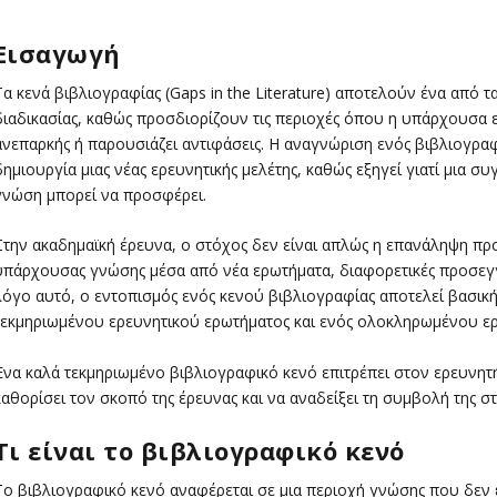
Εισαγωγή
Τα κενά βιβλιογραφίας (Gaps in the Literature) αποτελούν ένα από τ
διαδικασίας, καθώς προσδιορίζουν τις περιοχές όπου η υπάρχουσα ε
ανεπαρκής ή παρουσιάζει αντιφάσεις. Η αναγνώριση ενός βιβλιογραφ
δημιουργία μιας νέας ερευνητικής μελέτης, καθώς εξηγεί γιατί μια συ
γνώση μπορεί να προσφέρει.
Στην ακαδημαϊκή έρευνα, ο στόχος δεν είναι απλώς η επανάληψη πρ
υπάρχουσας γνώσης μέσα από νέα ερωτήματα, διαφορετικές προσεγγί
λόγο αυτό, ο εντοπισμός ενός κενού βιβλιογραφίας αποτελεί βασι
τεκμηριωμένου ερευνητικού ερωτήματος και ενός ολοκληρωμένου ε
Ένα καλά τεκμηριωμένο βιβλιογραφικό κενό επιτρέπει στον ερευνητή 
καθορίσει τον σκοπό της έρευνας και να αναδείξει τη συμβολή της σ
Τι είναι το βιβλιογραφικό κενό
Το βιβλιογραφικό κενό αναφέρεται σε μια περιοχή γνώσης που δεν 