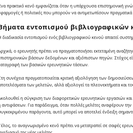
Ένα πρακτικό κενό εμφανίζεται όταν η υπάρχουσα επιστημονική γνώσ
εφαρμογές ή πολιτικές που μπορούν να αντιμετωπίσουν πραγματικά
Βήματα εντοπισμού βιβλιογραφικών 
Η διαδικασία εντοπισμού ενός βιβλιογραφικού κενού απαιτεί συστη
Αρχικά, ο ερευνητής πρέπει να πραγματοποιήσει εκτεταμένη αναζήτ
επιστημονικών βάσεων δεδομένων και αξιόπιστων πηγών. Στόχος εί
καταγραφή των βασικών ερευνητικών τάσεων.
Στη συνέχεια πραγματοποιείται κριτική αξιολόγηση των δημοσιεύσεω
αποτελέσματα των μελετών, αλλά αξιολογεί τα πλεονεκτήματα και το
Ακολουθεί η σύγκριση των διαφορετικών ερευνητικών εργασιών κα
ή αντιφάσεων. Για παράδειγμα, όταν πολλές μελέτες αναφέρουν την
συγκεκριμένου παράγοντα, αυτό μπορεί να αποτελεί ένδειξη σημαντ
Τέλος, το αναγνωρισμένο κενό πρέπει να μετατραπεί σε σαφές ερευ
σχεδιασμό της νέας μελέτης.