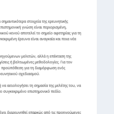
α σημαντικότερα στοιχεία της ερευνητικής
πιστημονική γνώση είναι περιορισμένη,
ικού κενού αποτελεί το σημείο αφετηρίας για τη
γκεκριμένη έρευνα είναι αναγκαία και ποια νέα
οηγούμενων μελετών, αλλά η επέκταση της
σεις ή βελτιωμένες μεθοδολογίες. Για τον
κή προϋπόθεση για τη διαμόρφωση ενός
ρευνητικού σχεδιασμού.
να αιτιολογήσει τη σημασία της μελέτης του, να
το συγκεκριμένο επιστημονικό πεδίο.
έχει διερευνηθεί επαρκώς από τις προηγούμενες