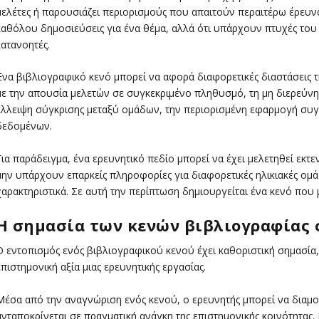
μελέτες ή παρουσιάζει περιορισμούς που απαιτούν περαιτέρω έρευνα
καθόλου δημοσιεύσεις για ένα θέμα, αλλά ότι υπάρχουν πτυχές τ
κατανοητές.
Ένα βιβλιογραφικό κενό μπορεί να αφορά διαφορετικές διαστάσεις τ
με την απουσία μελετών σε συγκεκριμένο πληθυσμό, τη μη διερεύνη
έλλειψη σύγκρισης μεταξύ ομάδων, την περιορισμένη εφαρμογή συ
δεδομένων.
Για παράδειγμα, ένα ερευνητικό πεδίο μπορεί να έχει μελετηθεί εκ
μην υπάρχουν επαρκείς πληροφορίες για διαφορετικές ηλικιακές ομά
χαρακτηριστικά. Σε αυτή την περίπτωση δημιουργείται ένα κενό που μ
Η σημασία των κενών βιβλιογραφίας 
Ο εντοπισμός ενός βιβλιογραφικού κενού έχει καθοριστική σημασία,
επιστημονική αξία μιας ερευνητικής εργασίας.
Μέσα από την αναγνώριση ενός κενού, ο ερευνητής μπορεί να διαμ
ανταποκρίνεται σε πραγματική ανάγκη της επιστημονικής κοινότητα