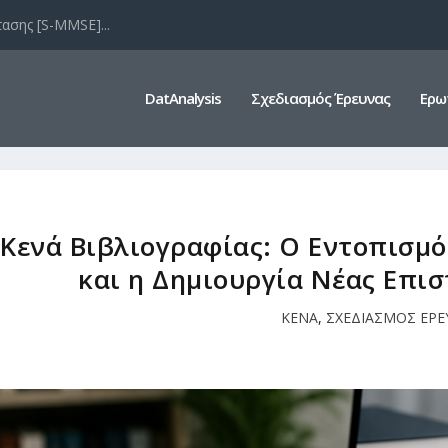
ασης [S-MMSE]...
DatAnalysis
Σχεδιασμός Έρευνας
Ερω
Κενά Βιβλιογραφίας: Ο Εντοπισμ
και η Δημιουργία Νέας Επι
ΚΕΝΑ
,
ΣΧΕΔΙΑΣΜΟΣ ΕΡΕ