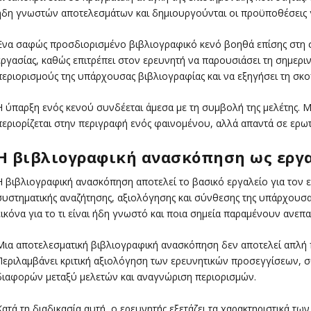
ήδη γνωστών αποτελεσμάτων και δημιουργούνται οι προϋποθέσεις 
Ένα σαφώς προσδιορισμένο βιβλιογραφικό κενό βοηθά επίσης στη σ
εργασίας, καθώς επιτρέπει στον ερευνητή να παρουσιάσει τη σημεριν
περιορισμούς της υπάρχουσας βιβλιογραφίας και να εξηγήσει τη σκοπ
Η ύπαρξη ενός κενού συνδέεται άμεσα με τη συμβολή της μελέτης. Μ
περιορίζεται στην περιγραφή ενός φαινομένου, αλλά απαντά σε ερω
Η βιβλιογραφική ανασκόπηση ως εργ
Η βιβλιογραφική ανασκόπηση αποτελεί το βασικό εργαλείο για τον 
συστηματικής αναζήτησης, αξιολόγησης και σύνθεσης της υπάρχουσα
εικόνα για το τι είναι ήδη γνωστό και ποια σημεία παραμένουν ανεπ
Μια αποτελεσματική βιβλιογραφική ανασκόπηση δεν αποτελεί απλ
Περιλαμβάνει κριτική αξιολόγηση των ερευνητικών προσεγγίσεων, 
διαφορών μεταξύ μελετών και αναγνώριση περιορισμών.
Κατά τη διαδικασία αυτή, ο ερευνητής εξετάζει τα χαρακτηριστικά 