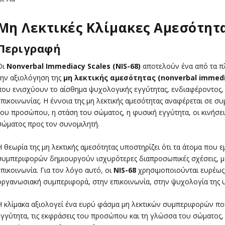
Μη Λεκτικές Κλίμακες Αμεσότητα
Περιγραφή
Οι
Nonverbal Immediacy Scales (NIS-68)
αποτελούν ένα από τα π
την αξιολόγηση της
μη λεκτικής αμεσότητας (nonverbal immedi
που ενισχύουν το αίσθημα ψυχολογικής εγγύτητας, ενδιαφέροντος,
επικοινωνίας. Η έννοια της μη λεκτικής αμεσότητας αναφέρεται σε σ
του προσώπου, η στάση του σώματος, η φυσική εγγύτητα, οι κινήσε
σώματος προς τον συνομιλητή.
Η θεωρία της μη λεκτικής αμεσότητας υποστηρίζει ότι τα άτομα που
συμπεριφορών δημιουργούν ισχυρότερες διαπροσωπικές σχέσεις, μ
επικοινωνία. Για τον λόγο αυτό, οι
NIS-68
χρησιμοποιούνται ευρέως 
οργανωσιακή συμπεριφορά, στην επικοινωνία, στην ψυχολογία της υγε
Η κλίμακα αξιολογεί ένα ευρύ φάσμα μη λεκτικών συμπεριφορών που
εγγύτητα, τις εκφράσεις του προσώπου και τη γλώσσα του σώματος,