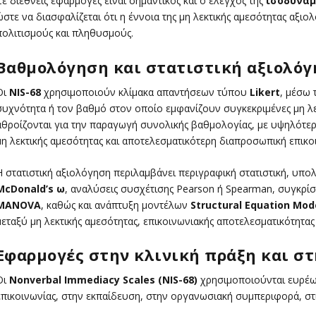
Σε διεθνείς εφαρμογές είναι σημαντικός και ο έλεγχος της
ισοδυναμ
ώστε να διασφαλίζεται ότι η έννοια της μη λεκτικής αμεσότητας αξιο
πολιτισμούς και πληθυσμούς.
Βαθμολόγηση και στατιστική αξιολό
Οι
NIS-68
χρησιμοποιούν κλίμακα απαντήσεων τύπου
Likert
, μέσω 
συχνότητα ή τον βαθμό στον οποίο εμφανίζουν συγκεκριμένες μη λε
αθροίζονται για την παραγωγή συνολικής βαθμολογίας, με υψηλότε
μη λεκτικής αμεσότητας και αποτελεσματικότερη διαπροσωπική επικο
Η στατιστική αξιολόγηση περιλαμβάνει περιγραφική στατιστική, υπ
McDonald’s ω
, αναλύσεις συσχέτισης Pearson ή Spearman, συγκρ
MANOVA
, καθώς και ανάπτυξη μοντέλων
Structural Equation Mod
μεταξύ μη λεκτικής αμεσότητας, επικοινωνιακής αποτελεσματικότητα
Εφαρμογές στην κλινική πράξη και στ
Οι
Nonverbal Immediacy Scales (NIS-68)
χρησιμοποιούνται ευρέως
επικοινωνίας, στην εκπαίδευση, στην οργανωσιακή συμπεριφορά, στις