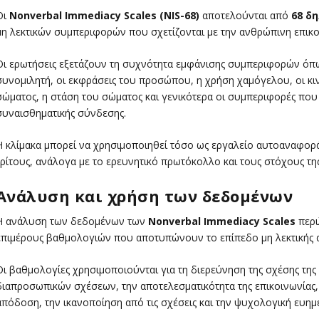
Οι
Nonverbal Immediacy Scales (NIS-68)
αποτελούνται από
68 δ
μη λεκτικών συμπεριφορών που σχετίζονται με την ανθρώπινη επικο
Οι ερωτήσεις εξετάζουν τη συχνότητα εμφάνισης συμπεριφορών όπω
συνομιλητή, οι εκφράσεις του προσώπου, η χρήση χαμόγελου, οι κι
σώματος, η στάση του σώματος και γενικότερα οι συμπεριφορές που
συναισθηματικής σύνδεσης.
Η κλίμακα μπορεί να χρησιμοποιηθεί τόσο ως εργαλείο αυτοαναφορά
τρίτους, ανάλογα με το ερευνητικό πρωτόκολλο και τους στόχους της
Ανάλυση και χρήση των δεδομένων
Η ανάλυση των δεδομένων των
Nonverbal Immediacy Scales
περι
επιμέρους βαθμολογιών που αποτυπώνουν το επίπεδο μη λεκτικής 
Οι βαθμολογίες χρησιμοποιούνται για τη διερεύνηση της σχέσης της 
διαπροσωπικών σχέσεων, την αποτελεσματικότητα της επικοινωνίας,
απόδοση, την ικανοποίηση από τις σχέσεις και την ψυχολογική ευημε