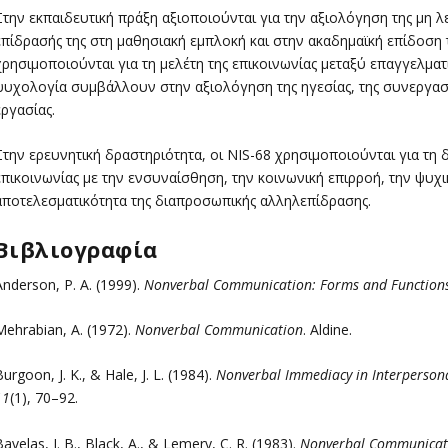
Στην εκπαιδευτική πράξη αξιοποιούνται για την αξιολόγηση της μη λ
επίδρασής της στη μαθησιακή εμπλοκή και στην ακαδημαϊκή επίδοση 
χρησιμοποιούνται για τη μελέτη της επικοινωνίας μεταξύ επαγγελμα
ψυχολογία συμβάλλουν στην αξιολόγηση της ηγεσίας, της συνεργασί
εργασίας.
Στην ερευνητική δραστηριότητα, οι NIS-68 χρησιμοποιούνται για τη δ
επικοινωνίας με την ενσυναίσθηση, την κοινωνική επιρροή, την ψυχι
αποτελεσματικότητα της διαπροσωπικής αλληλεπίδρασης.
Βιβλιογραφία
Anderson, P. A. (1999).
Nonverbal Communication: Forms and Function
Mehrabian, A. (1972).
Nonverbal Communication
. Aldine.
urgoon, J. K., & Hale, J. L. (1984).
Nonverbal Immediacy in Interperso
11
(1), 70–92.
avelas, J. B., Black, A., & Lemery, C. R. (1983).
Nonverbal Communicati