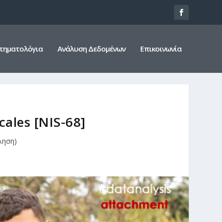
τηματολόγια
Ανάλυση Δεδομένων
Επικοινωνία
ales [NIS-68]
ληση)