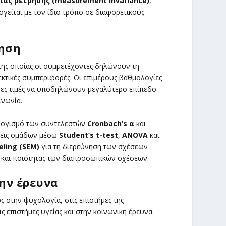
ίας μέτρησης (measurement invariance)
,
λογείται με τον ίδιο τρόπο σε διαφορετικούς
γηση
της οποίας οι συμμετέχοντες δηλώνουν τη
κτικές συμπεριφορές. Οι επιμέρους βαθμολογίες
ρες τιμές να υποδηλώνουν μεγαλύτερο επίπεδο
ινωνία.
ολογισμό των συντελεστών
Cronbach’s α
και
ίσεις ομάδων μέσω
Student’s t-test
,
ANOVA
και
eling (SEM)
για τη διερεύνηση των σχέσεων
ς και ποιότητας των διαπροσωπικών σχέσεων.
ην έρευνα
 στην ψυχολογία, στις επιστήμες της
 επιστήμες υγείας και στην κοινωνική έρευνα.