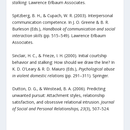
stalking
. Lawrence Erlbaum Associates.
Spitzberg, B. H., & Cupach, W. R. (2003). Interpersonal
communication competence. In J. O. Greene & B. R.
Burleson (Eds.),
Handbook of communication and social
interaction skills
(pp. 515–549). Lawrence Erlbaum
Associates.
Sinclair, H. C., & Frieze, I. H. (2000). Initial courtship
behavior and stalking: How should we draw the line? In
K. D. O’Leary & R. D. Maiuro (Eds.),
Psychological abuse
in violent domestic relations
(pp. 291–311). Springer.
Dutton, D. G., & Winstead, B. A. (2006). Predicting
unwanted pursuit: Attachment styles, relationship
satisfaction, and obsessive relational intrusion.
Journal
of Social and Personal Relationships, 23
(3), 507–524.