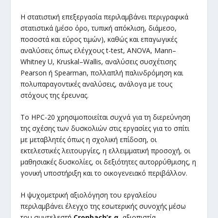
Η στατιστική επεξεργασία περιλαμβάνει περιγραφικά
στατιστικά (μέσο όρο, τυπική απόκλιση, διάμεσο,
ποσοστά και εύρος τιμών), καθώς και επαγωγικές
αναλύσεις όπως ελέγχους t-test, ANOVA, Mann–
Whitney U, Kruskal–Wallis, αναλύσεις συσχέτισης
Pearson ή Spearman, πολλαπλή παλινδρόμηση και
πολυπαραγοντικές αναλύσεις, ανάλογα με τους
στόχους της έρευνας.
Το HPC-20 χρησιμοποιείται συχνά για τη διερεύνηση
της σχέσης των δυσκολιών στις εργασίες για το σπίτι
με μεταβλητές όπως η σχολική επίδοση, οι
εκτελεστικές λειτουργίες, η ελλειμματική προσοχή, οι
μαθησιακές δυσκολίες, οι δεξιότητες αυτορρύθμισης, η
γονική υποστήριξη και το οικογενειακό περιβάλλον.
Η ψυχομετρική αξιολόγηση του εργαλείου
περιλαμβάνει έλεγχο της εσωτερικής συνοχής μέσω
του συντελεστή
Cronbach’s α
, αξιοπιστία