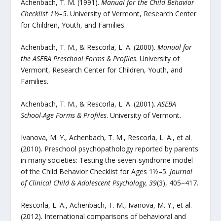
Achenbach, T. M. (1991).
Manual for the Child Behavior
Checklist 1½–5
. University of Vermont, Research Center
for Children, Youth, and Families.
Achenbach, T. M., & Rescorla, L. A. (2000).
Manual for
the ASEBA Preschool Forms & Profiles
. University of
Vermont, Research Center for Children, Youth, and
Families.
Achenbach, T. M., & Rescorla, L. A. (2001).
ASEBA
School-Age Forms & Profiles
. University of Vermont.
Ivanova, M. Y., Achenbach, T. M., Rescorla, L. A., et al.
(2010). Preschool psychopathology reported by parents
in many societies: Testing the seven-syndrome model
of the Child Behavior Checklist for Ages 1½–5.
Journal
of Clinical Child & Adolescent Psychology, 39
(3), 405–417.
Rescorla, L. A., Achenbach, T. M., Ivanova, M. Y., et al.
(2012). International comparisons of behavioral and