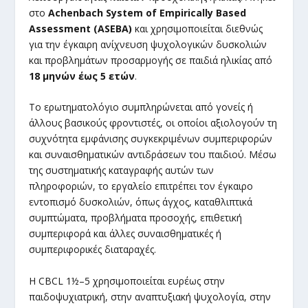
στο
Achenbach
System
of
Empirically
Based
Assessment
(ASEBA
)
και χρησιμοποιείται διεθνώς
για την έγκαιρη ανίχνευση ψυχολογικών δυσκολιών
και προβλημάτων προσαρμογής σε παιδιά ηλικίας από
18 μηνών έως 5 ετών
.
Το ερωτηματολόγιο συμπληρώνεται από γονείς ή
άλλους βασικούς φροντιστές, οι οποίοι αξιολογούν τη
συχνότητα εμφάνισης συγκεκριμένων συμπεριφορών
και συναισθηματικών αντιδράσεων του παιδιού. Μέσω
της συστηματικής καταγραφής αυτών των
πληροφοριών, το εργαλείο επιτρέπει τον έγκαιρο
εντοπισμό δυσκολιών, όπως άγχος, καταθλιπτικά
συμπτώματα, προβλήματα προσοχής, επιθετική
συμπεριφορά και άλλες συναισθηματικές ή
συμπεριφορικές διαταραχές.
Η CBCL 1½–5 χρησιμοποιείται ευρέως στην
παιδοψυχιατρική, στην αναπτυξιακή ψυχολογία, στην