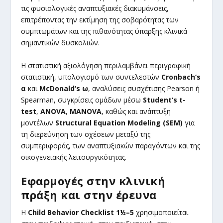
τις φυσιολογικές αναπτυξιακές διακυμάνσεις,
επιτρέποντας την εκτίμηση της σοβαρότητας των
συμπτωμάτων και της πιθανότητας ύπαρξης κλινικά
σημαντικών δυσκολιών.
Η στατιστική αξιολόγηση περιλαμβάνει περιγραφική
στατιστική, υπολογισμό των συντελεστών
Cronbach
‘s
α
και
McDonald
‘s
ω
, αναλύσεις συσχέτισης Pearson ή
Spearman, συγκρίσεις ομάδων μέσω
Student
‘s
t
-
test
,
ANOVA
,
MANOVA
, καθώς και ανάπτυξη
μοντέλων
Structural
Equation
Modeling
(SEM
)
για
τη διερεύνηση των σχέσεων μεταξύ της
συμπεριφοράς, των αναπτυξιακών παραγόντων και της
οικογενειακής λειτουργικότητας.
Εφαρμογές στην κλινική
πράξη και στην έρευνα
Η
Child
Behavior
Checklist
1½–5
χρησιμοποιείται