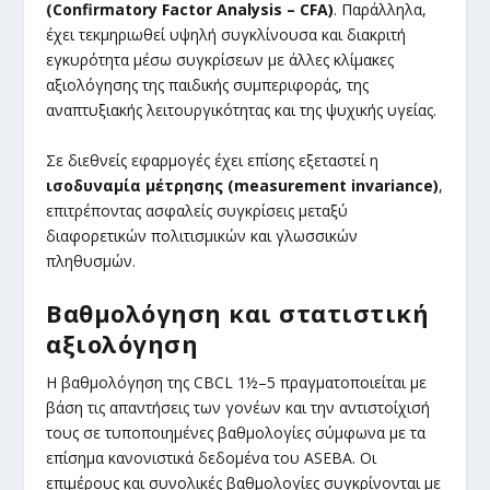
(
Confirmatory
Factor
Analysis
– CFA
)
. Παράλληλα,
έχει τεκμηριωθεί υψηλή συγκλίνουσα και διακριτή
εγκυρότητα μέσω συγκρίσεων με άλλες κλίμακες
αξιολόγησης της παιδικής συμπεριφοράς, της
αναπτυξιακής λειτουργικότητας και της ψυχικής υγείας.
Σε διεθνείς εφαρμογές έχει επίσης εξεταστεί η
ισοδυναμία μέτρησης (
measurement
invariance
)
,
επιτρέποντας ασφαλείς συγκρίσεις μεταξύ
διαφορετικών πολιτισμικών και γλωσσικών
πληθυσμών.
Βαθμολόγηση και στατιστική
αξιολόγηση
Η βαθμολόγηση της CBCL 1½–5 πραγματοποιείται με
βάση τις απαντήσεις των γονέων και την αντιστοίχισή
τους σε τυποποιημένες βαθμολογίες σύμφωνα με τα
επίσημα κανονιστικά δεδομένα του ASEBA. Οι
επιμέρους και συνολικές βαθμολογίες συγκρίνονται με