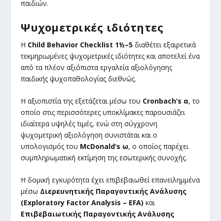
παιδιών.
Ψυχομετρικές ιδιότητες
Η
Child
Behavior
Checklist
1½–5
διαθέτει εξαιρετικά
τεκμηριωμένες ψυχομετρικές ιδιότητες και αποτελεί ένα
από τα πλέον αξιόπιστα εργαλεία αξιολόγησης
παιδικής ψυχοπαθολογίας διεθνώς.
Η αξιοπιστία της εξετάζεται μέσω του
Cronbach
‘s
α
, το
οποίο στις περισσότερες υποκλίμακες παρουσιάζει
ιδιαίτερα υψηλές τιμές, ενώ στη σύγχρονη
ψυχομετρική αξιολόγηση συνιστάται και ο
υπολογισμός του
McDonald
‘s
ω
, ο οποίος παρέχει
συμπληρωματική εκτίμηση της εσωτερικής συνοχής.
Η δομική εγκυρότητα έχει επιβεβαιωθεί επανειλημμένα
μέσω
Διερευνητικής Παραγοντικής Ανάλυσης
(
Exploratory
Factor
Analysis
– EFA
)
και
Επιβεβαιωτικής Παραγοντικής Ανάλυσης