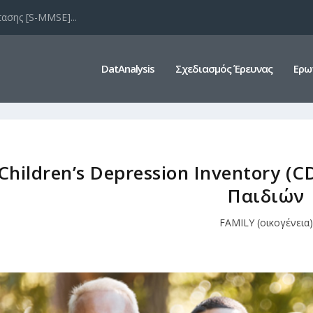
ασης [S-MMSE]...
DatAnalysis
Σχεδιασμός Έρευνας
Ερω
Children’s Depression Inventory (C
Παιδιών
FAMILY (οικογένεια