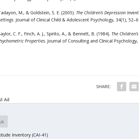
Tadayon, M., & Goldstein, S. E. (2005).
The Children’s Depression Invent
ettings
. Journal of Clinical Child & Adolescent Psychology, 34(1), 52–6
aylor, C. F., Finch, A. J., Spirito, A., & Bennett, B. (1984).
The Children’s
Psychometric Properties
. Journal of Consulting and Clinical Psychology,
SHARE:
st Ad
us
itude Inventory (CAI-41)