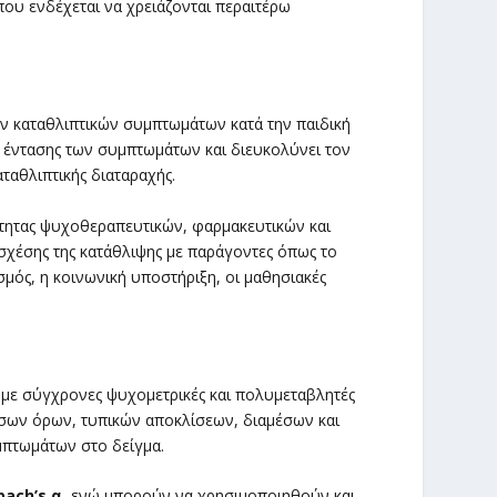
ου ενδέχεται να χρειάζονται περαιτέρω
ων καταθλιπτικών συμπτωμάτων κατά την παιδική
ης έντασης των συμπτωμάτων και διευκολύνει τον
αθλιπτικής διαταραχής.
ότητας ψυχοθεραπευτικών, φαρμακευτικών και
σχέσης της κατάθλιψης με παράγοντες όπως το
σμός, η κοινωνική υποστήριξη, οι μαθησιακές
 με σύγχρονες ψυχομετρικές και πολυμεταβλητές
μέσων όρων, τυπικών αποκλίσεων, διαμέσων και
μπτωμάτων στο δείγμα.
bach’s α
, ενώ μπορούν να χρησιμοποιηθούν και