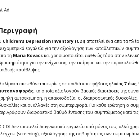
st Ad
Περιγραφή
Ο
Children’s Depression Inventory (CDI)
αποτελεί ένα από τα πλέο
ψυχομετρικά εργαλεία για την αξιολόγηση των καταθλιπτικών συμπτ
από τη
Maria Kovacs
και χρησιμοποιείται διεθνώς τόσο στην κλινική
δραστηριότητα για την ανίχνευση, την εκτίμηση και την παρακολού
παιδικής κατάθλιψης.
Η κλίμακα απευθύνεται κυρίως σε παιδιά και εφήβους ηλικίας
7 έως 
αυτοαναφοράς
, τα οποία αξιολογούν βασικές διαστάσεις της συνα
χαμηλή αυτοεκτίμηση, η απαισιοδοξία, οι διαπροσωπικές δυσκολίες, 
δυσκολίες και οι αλλαγές στη συμπεριφορά. Για κάθε ερώτηση ο συμ
περιγράφουν διαφορετικό βαθμό έντασης του συμπτώματος κατά τις 
Ο CDI δεν αποτελεί διαγνωστικό εργαλείο από μόνος του, αλλά χρη
ελέγχου (screening), αξιολόγησης της σοβαρότητας των συμπτωμάτω