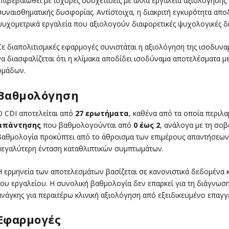
επιβεβαιωθεί με ισχυρές συσχετίσεις με άλλα εργαλεία αξιολόγησης 
συναισθηματικής δυσφορίας. Αντίστοιχα, η διακριτή εγκυρότητα αποδ
ψυχομετρικά εργαλεία που αξιολογούν διαφορετικές ψυχολογικές δι
Σε διαπολιτισμικές εφαρμογές συνιστάται η αξιολόγηση της ισοδυνα
να διασφαλίζεται ότι η κλίμακα αποδίδει ισοδύναμα αποτελέσματα 
ομάδων.
Βαθμολόγηση
Ο CDI αποτελείται από
27 ερωτήματα
, καθένα από τα οποία περιλ
απάντησης
που βαθμολογούνται από
0 έως 2
, ανάλογα με τη σο
βαθμολογία προκύπτει από το άθροισμα των επιμέρους απαντήσεων
μεγαλύτερη ένταση καταθλιπτικών συμπτωμάτων.
Η ερμηνεία των αποτελεσμάτων βασίζεται σε κανονιστικά δεδομένα κ
του εργαλείου. Η συνολική βαθμολογία δεν επαρκεί για τη διάγνωση 
ανάγκης για περαιτέρω κλινική αξιολόγηση από εξειδικευμένο επαγγε
Εφαρμογές