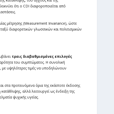
της κατάθλιψης, του άγχους και της
εικνύει ότι ο CDI διαφοροποιείται από
αστάσεις.
μίας μέτρησης (Measurement Invariance), ώστε
μεταξύ διαφορετικών γλωσσικών και πολιτισμικών
αμβάνει
τρεις διαβαθμισμένες επιλογές
βαρότητα του συμπτώματος. Η συνολική
, με υψηλότερες τιμές να υποδηλώνουν
αι στα προτεινόμενα όρια της εκάστοτε έκδοσης
κατάθλιψης, αλλά λειτουργεί ως ένδειξη της
λματία ψυχικής υγείας.