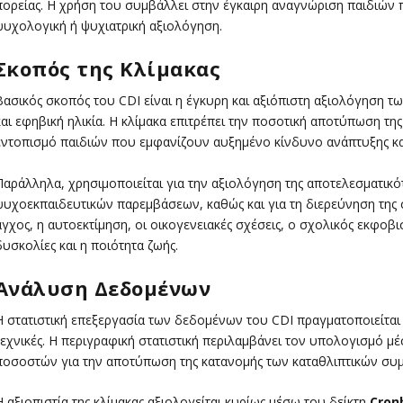
πορείας. Η χρήση του συμβάλλει στην έγκαιρη αναγνώριση παιδιών π
ψυχολογική ή ψυχιατρική αξιολόγηση.
Σκοπός της Κλίμακας
Βασικός σκοπός του CDI είναι η έγκυρη και αξιόπιστη αξιολόγηση τ
και εφηβική ηλικία. Η κλίμακα επιτρέπει την ποσοτική αποτύπωση τ
εντοπισμό παιδιών που εμφανίζουν αυξημένο κίνδυνο ανάπτυξης κατ
Παράλληλα, χρησιμοποιείται για την αξιολόγηση της αποτελεσματικ
ψυχοεκπαιδευτικών παρεμβάσεων, καθώς και για τη διερεύνηση της 
άγχος, η αυτοεκτίμηση, οι οικογενειακές σχέσεις, ο σχολικός εκφοβι
δυσκολίες και η ποιότητα ζωής.
Ανάλυση Δεδομένων
Η στατιστική επεξεργασία των δεδομένων του CDI πραγματοποιείται
τεχνικές. Η περιγραφική στατιστική περιλαμβάνει τον υπολογισμό 
ποσοστών για την αποτύπωση της κατανομής των καταθλιπτικών συ
Η αξιοπιστία της κλίμακας αξιολογείται κυρίως μέσω του δείκτη
Cron