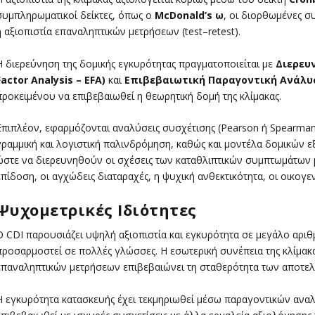
συμπληρωματικοί δείκτες, όπως ο
McDonald’s ω
, οι διορθωμένες σ
η αξιοπιστία επαναληπτικών μετρήσεων (test–retest).
Η διερεύνηση της δομικής εγκυρότητας πραγματοποιείται με
Διερευ
Factor Analysis – EFA)
και
Επιβεβαιωτική Παραγοντική Ανάλυση 
προκειμένου να επιβεβαιωθεί η θεωρητική δομή της κλίμακας.
Επιπλέον, εφαρμόζονται αναλύσεις συσχέτισης (Pearson ή Spearma
γραμμική και λογιστική παλινδρόμηση, καθώς και μοντέλα δομικών εξ
ώστε να διερευνηθούν οι σχέσεις των καταθλιπτικών συμπτωμάτων μ
επίδοση, οι αγχώδεις διαταραχές, η ψυχική ανθεκτικότητα, οι οικογενε
Ψυχομετρικές Ιδιότητες
Ο CDI παρουσιάζει υψηλή αξιοπιστία και εγκυρότητα σε μεγάλο αριθ
προσαρμοστεί σε πολλές γλώσσες. Η εσωτερική συνέπεια της κλίμακας 
επαναληπτικών μετρήσεων επιβεβαιώνει τη σταθερότητα των αποτελε
Η εγκυρότητα κατασκευής έχει τεκμηριωθεί μέσω παραγοντικών ανα