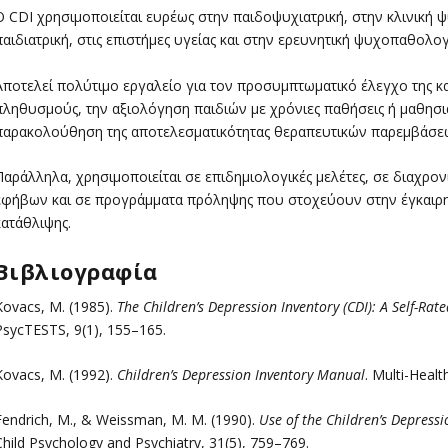
Ο CDI χρησιμοποιείται ευρέως στην παιδοψυχιατρική, στην κλινική 
παιδιατρική, στις επιστήμες υγείας και στην ερευνητική ψυχοπαθολογ
Αποτελεί πολύτιμο εργαλείο για τον προσυμπτωματικό έλεγχο της κα
πληθυσμούς, την αξιολόγηση παιδιών με χρόνιες παθήσεις ή μαθησια
παρακολούθηση της αποτελεσματικότητας θεραπευτικών παρεμβάσε
Παράλληλα, χρησιμοποιείται σε επιδημιολογικές μελέτες, σε διαχρονι
εφήβων και σε προγράμματα πρόληψης που στοχεύουν στην έγκαιρη 
κατάθλιψης.
Βιβλιογραφία
Kovacs, M. (1985).
The Children’s Depression Inventory (CDI): A Self-Rat
PsycTESTS, 9(1), 155–165.
Kovacs, M. (1992).
Children’s Depression Inventory Manual
. Multi-Heal
Fendrich, M., & Weissman, M. M. (1990).
Use of the Children’s Depressio
Child Psychology and Psychiatry, 31(5), 759–769.