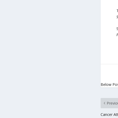
S
S
Below Po
Previo
Cancer Att