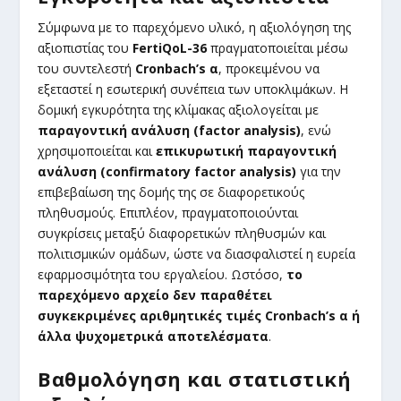
Σύμφωνα με το παρεχόμενο υλικό, η αξιολόγηση της
αξιοπιστίας του
FertiQoL-36
πραγματοποιείται μέσω
του συντελεστή
Cronbach’s α
, προκειμένου να
εξεταστεί η εσωτερική συνέπεια των υποκλιμάκων. Η
δομική εγκυρότητα της κλίμακας αξιολογείται με
παραγοντική ανάλυση (factor analysis)
, ενώ
χρησιμοποιείται και
επικυρωτική παραγοντική
ανάλυση (confirmatory factor analysis)
για την
επιβεβαίωση της δομής της σε διαφορετικούς
πληθυσμούς. Επιπλέον, πραγματοποιούνται
συγκρίσεις μεταξύ διαφορετικών πληθυσμών και
πολιτισμικών ομάδων, ώστε να διασφαλιστεί η ευρεία
εφαρμοσιμότητα του εργαλείου. Ωστόσο,
το
παρεχόμενο αρχείο δεν παραθέτει
συγκεκριμένες αριθμητικές τιμές Cronbach’s α ή
άλλα ψυχομετρικά αποτελέσματα
.
Βαθμολόγηση και στατιστική