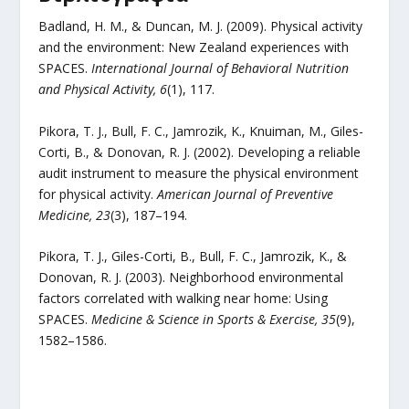
Badland, H. M., & Duncan, M. J. (2009). Physical activity
and the environment: New Zealand experiences with
SPACES.
International Journal of Behavioral Nutrition
and Physical Activity, 6
(1), 117.
Pikora, T. J., Bull, F. C., Jamrozik, K., Knuiman, M., Giles-
Corti, B., & Donovan, R. J. (2002). Developing a reliable
audit instrument to measure the physical environment
for physical activity.
American Journal of Preventive
Medicine, 23
(3), 187–194.
Pikora, T. J., Giles-Corti, B., Bull, F. C., Jamrozik, K., &
Donovan, R. J. (2003). Neighborhood environmental
factors correlated with walking near home: Using
SPACES.
Medicine & Science in Sports & Exercise, 35
(9),
1582–1586.