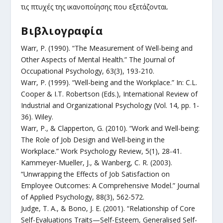
τις πτυχές της ικανοποίησης που εξετάζονται.
Βιβλιογραφία
Warr, P. (1990). “The Measurement of Well-being and
Other Aspects of Mental Health.” The Journal of
Occupational Psychology, 63(3), 193-210.
Warr, P. (1999). “Well-being and the Workplace.” In: C.L.
Cooper & I.T. Robertson (Eds.), International Review of
Industrial and Organizational Psychology (Vol. 14, pp. 1-
36). Wiley.
Warr, P., & Clapperton, G. (2010). “Work and Well-being:
The Role of Job Design and Well-being in the
Workplace.” Work Psychology Review, 5(1), 28-41.
Kammeyer-Mueller, J., & Wanberg, C. R. (2003).
“Unwrapping the Effects of Job Satisfaction on
Employee Outcomes: A Comprehensive Model.” Journal
of Applied Psychology, 88(3), 562-572.
Judge, T. A., & Bono, J. E. (2001). “Relationship of Core
Self-Evaluations Traits—Self-Esteem, Generalised Self-