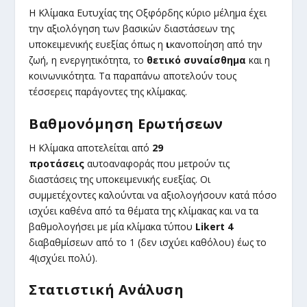
Η Κλίμακα Ευτυχίας της Οξφόρδης κύριο μέλημα έχει
την αξιολόγηση των βασικών διαστάσεων της
υποκειμενικής ευεξίας όπως η
ι
κανοποίηση από την
ζωή, η ενεργητικότητα, το
θετικό συναίσθημα
και η
κοινωνικότητα. Τα παραπάνω αποτελούν τους
τέσσερεις παράγοντες της κλίμακας.
Βαθμονόμηση Ερωτήσεων
Η Κλίμακα αποτελείται από
29
προτάσεις
αυτοαναφοράς που μετρούν τις
διαστάσεις της υποκειμενικής ευεξίας. Οι
συμμετέχοντες καλούνται να αξιολογήσουν κατά πόσο
ισχύει καθένα από τα θέματα της κλίμακας και να τα
βαθμολογήσει με μία κλίμακα τύπου
Likert 4
διαβαθμίσεων από το 1 (δεν ισχύει καθόλου) έως το
4(ισχύει πολύ).
Στατιστική Ανάλυση