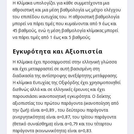
Η Κλίμακα υπολογίζει για κάθε συμμετέχοντα μια
αθροιστική και μια μέση βαθμολογία ως μέτρο ελέγχου
του επιπέδου ευτυχίας του. Η αθροιστική βαθμολογία
μπορεί να πάρει τιμές που κυμαίνονται από 9 έως και
45 βαθμούς, ενώ η μέση βαθμολογία κλίμακας μπορεί
να πάρει τιμές από 1 έως και 5 βαθμούς.
Εγκυρότητα
και
Αξιοπιστία
Η Κλίμακα έχει προσαρμοστεί στην ελληνική γλώσσα
και έχει μεταφραστεί σε αυτή βασισμένη στη
διαδικασία της αντίστροφης ανεξάρτητης μετάφρασης.
Η κλίμακα Ευτυχίας της Οξφόρδης έχει χρησιμοποιηθεί
διεθνώς αλλά και σε ελληνικές έρευνες και έχει
παρουσιάσει ικανοποιητική εγκυρότητα. Ο δείκτης
αξιοπιστίας του πρώτου παράγοντα (ικανοποίηση από
την ζωή) είναι α=0,89 , του δεύτερου παράγοντα
(ενεργητικότητα) είναι α=0,87, του τρίτου παράγοντα
(θετικό συναίσθημα) είναι α=0,79 και του τέταρτου
παράγοντα (κοινωνικότητα) είναι α=0,83.