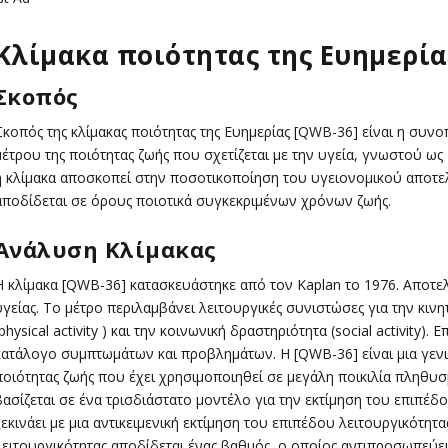
Κλίμακα ποιότητας της Ευημερία
Σκοπός
Σκοπός της κλίμακας ποιότητας της Ευημερίας [QWB-36] είναι η συν
μέτρου της ποιότητας ζωής που σχετίζεται με την υγεία, γνωστού ως 
η κλίμακα αποσκοπεί στην ποσοτικοποίηση του υγειονομικού αποτ
αποδίδεται σε όρους ποιοτικά συγκεκριμένων χρόνων ζωής.
Ανάλυση Κλίμακας
Η κλίμακα [QWB-36] κατασκευάστηκε από τον Kaplan το 1976. Αποτελ
υγείας. Το μέτρο περιλαμβάνει λειτουργικές συνιστώσες για την κινητ
(physical activity ) και την κοινωνική δραστηριότητα (social activity
κατάλογο συμπτωμάτων και προβλημάτων. Η [QWB-36] είναι μια γενικ
ποιότητας ζωής που έχει χρησιμοποιηθεί σε μεγάλη ποικιλία πληθυσμ
βασίζεται σε ένα τρισδιάστατο μοντέλο για την εκτίμηση του επιπέδο
ξεκινάει με μια αντικειμενική εκτίμηση του επιπέδου λειτουργικότητα
λειτουργικότητας αποδίδεται ένας βαθμός, ο οποίος αντιπροσωπεύε