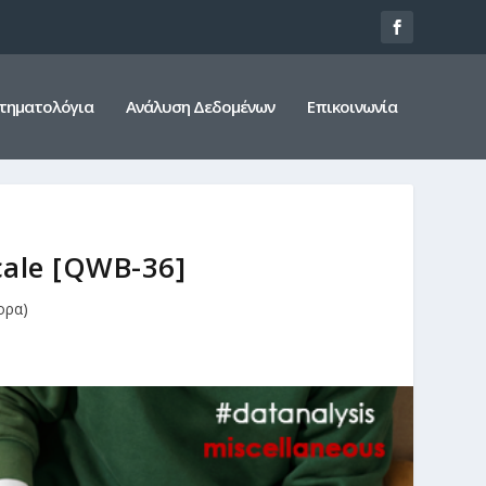
τηματολόγια
Ανάλυση Δεδομένων
Επικοινωνία
cale [QWB-36]
ορα)