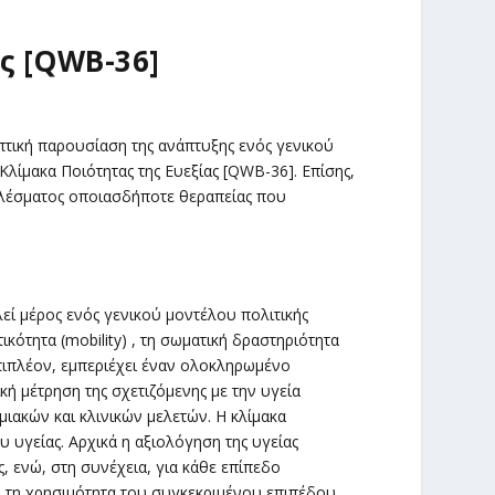
ς [QWB-36]
οπτική παρουσίαση της ανάπτυξης ενός γενικού
Κλίμακα Ποιότητας της Ευεξίας [QWB-36]. Επίσης,
ελέσματος οποιασδήποτε θεραπείας που
εί μέρος ενός γενικού μοντέλου πολιτικής
ικότητα (mobility) , τη σωματική δραστηριότητα
). Επιπλέον, εμπεριέχει έναν ολοκληρωμένο
ή μέτρηση της σχετιζόμενης με την υγεία
ιακών και κλινικών μελετών. Η κλίμακα
υ υγείας. Αρχικά η αξιολόγηση της υγείας
ς, ενώ, στη συνέχεια, για κάθε επίπεδο
ι τη χρησιμότητα του συγκεκριμένου επιπέδου