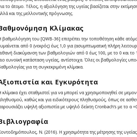
για το άτομο. Τέλος, η αξιολόγηση της υγείας βασίζεται στην εκτίμη
αλλά και της μελλοντικής πρόγνωσης.
Βαθμονόμηση Κλίμακας
Η βαθμολόγηση του [QWB-36] επιτρέπει την τοποθέτηση κάθε ατόμο
κυμαίνεται από 0 (νεκρός) έως 1,0 για (ασυμπτωματική πλήρη λειτουρ
πιθανή διακύμανση των βαθμολογιών από 0 έως 100, με το 0 και το 
πιο ευνοϊκή κατάσταση υγείας, αντίστοιχα. Όλες οι βαθμολογίες υπ
βαθμολογίας για τη συγκεκριμένη κλίμακα.
Αξιοπιστία και Εγκυρότητα
Η κλίμακα έχει σταθμιστεί για να μπορεί να χρησιμοποιηθεί σε μεμ
πληθυσμού, καθώς και για ειδικότερους πληθυσμούς, όπως σε ασθενε
παρουσιάζει υψηλή αξιοπιστία με υψηλό δείκτη Cronbach’s με το α =
Βιβλιογραφία
Κοντοδημόπουλος, Ν. (2016). Η χρησιμότητα της μέτρησης της υγεία