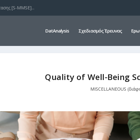
ασης [S-MMSE]...
DatAnalysis
Σχεδιασμός Έρευνας
Ερω
Quality of Well-Being S
MISCELLANEOUS (διάφ