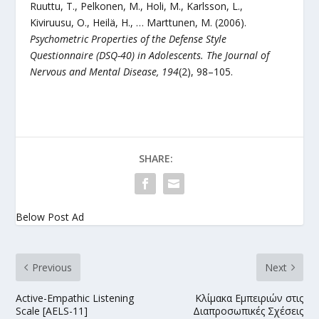
Ruuttu, T., Pelkonen, M., Holi, M., Karlsson, L.,
Kiviruusu, O., Heilä, H., … Marttunen, M. (2006).
Psychometric Properties of the Defense Style
Questionnaire (DSQ-40) in Adolescents.
The Journal of
Nervous and Mental Disease, 194
(2), 98–105.
SHARE:
Below Post Ad
Previous
Next
Active-Empathic Listening
Κλίμακα Εμπειριών στις
Scale [AELS-11]
Διαπροσωπικές Σχέσεις