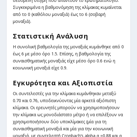
δεδομένη στιγμή που απαντούν το ερωτηματολόγιο.
Συγκεκριμένα η βαθμονόμηση της κλίμακας κυμαίνεται
από το 0 (καθόλου μοναξιά) έως το 6 (σοβαρή
μοναξιά).
Στατιστική Ανάλυση
Η συνολική βαθμολογία της μοναξιάς κυμάνθηκε από 0
έως 6 με μέσο όρο 1.5. Επίσης, η βαθμολογία της
συναισθηματικής μοναξιάς είχε μέσο όρο 0.6 ενώ η
κοινωνική μοναξιά είχε 0.9.
Εγκυρότητα και Αξιοπιστία
Οι συντελεστές για την κλίμακα κυμάνθηκαν μεταξύ
0.70 και 0.76, υποδεικνύοντας μία αρκετά αξιόπιστη
κλίμακα. Οι ερευνητές μπορούν να χρησιμοποιήσουν
την κλίμακα ως μονοδιάστατο μέτρο ή να επιλέξουν να
χρησιμοποιήσουν δύο υποκλίμακες (μία για τη
συναισθηματική μοναξιά και μία για την κοινωνική
μοναξιά, με συντελεστή Cronbach’s alpha α =0.88 και α