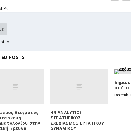
st Ad
us
bility
TED POSTS
Δημιου
από τ
December
ασμός Δείγματος
HR ANALYTICS-
ατασκευή
ΣΤΡΑΤΗΓΙΚΟΣ
ματολογίου στην
ΣΧΕΔΙΑΣΜΟΣ ΕΡΓΑΤΙΚΟΥ
ική Έρευνα
ΔΥΝΑΜΙΚΟΥ