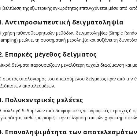
Η βελτίωση της εξωτερικής εγκυρότητας επιτυγχάνεται μέσα από κατ
1. Αντιπροσωπευτική δειγματοληψία
Η χρήση πιθανοθεωρητικών μεθόδων δειγματοληψίας (Simple Random S
Sampling) μειώνει τη συστηματική μεροληψία και αυξάνει τη δυνατότ
2. Επαρκές μέγεθος δείγματος
Μικρά δείγματα παρουσιάζουν μεγαλύτερη τυχαία διακύμανση και μειωμ
Ο σωστός υπολογισμός του απαιτούμενου δείγματος πριν από την έ
αξιόπιστων αποτελεσμάτων.
3. Πολυκεντρικές μελέτες
Η συλλογή δεδομένων από διαφορετικές γεωγραφικές περιοχές ή ορ
εγκυρότητα, καθώς περιορίζει την επίδραση τοπικών χαρακτηριστικώ
4. Επαναληψιμότητα των αποτελεσμάτω