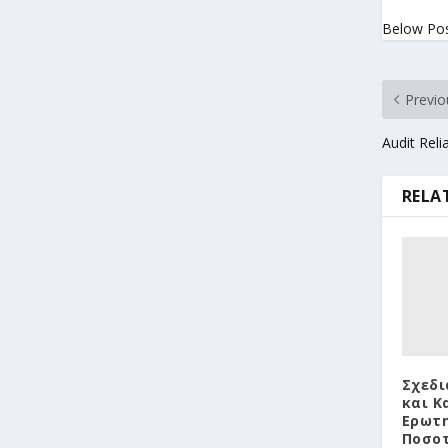
Below Po
Previo
Audit Relia
RELA
Σχεδι
και Κ
Ερωτη
Ποσοτ