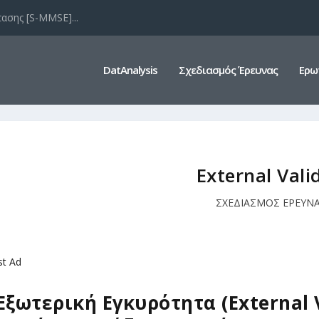
ασης [S-MMSE]...
DatAnalysis
Σχεδιασμός Έρευνας
Ερω
External Vali
ΣΧΕΔΙΑΣΜΟΣ ΕΡΕΥΝ
st Ad
Εξωτερική Εγκυρότητα (External Va