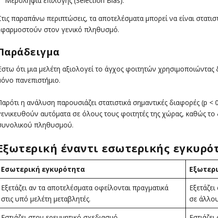
Μεροληψία επιλογής (Selection Bias).
Στις παραπάνω περιπτώσεις, τα αποτελέσματα μπορεί να είναι στατισ
εφαρμοστούν στον γενικό πληθυσμό.
Παράδειγμα
Έστω ότι μια μελέτη αξιολογεί το άγχος φοιτητών χρησιμοποιώντας
μόνο πανεπιστήμιο.
Παρότι η ανάλυση παρουσιάζει στατιστικά σημαντικές διαφορές (p < 
γενικευθούν αυτόματα σε όλους τους φοιτητές της χώρας, καθώς το 
συνολικού πληθυσμού.
Εξωτερική έναντι εσωτερικής εγκυρό
Εσωτερική εγκυρότητα
Εξωτερ
Εξετάζει αν τα αποτελέσματα οφείλονται πραγματικά
Εξετάζει
στις υπό μελέτη μεταβλητές.
σε άλλο
Εστιάζει στον ερευνητικό σχεδιασμό.
Εστιάζει