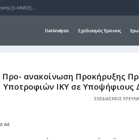
ασης [S-MMSE]...
DatAnalysis
Σχεδιασμός Έρευνας
Ερω
Προ- ανακοίνωση Προκήρυξης Π
Υποτροφιών ΙΚΥ σε Υποψήφιους Δ
ΣΧΕΔΙΑΣΜΟΣ ΕΡΕΥΝ
st Ad