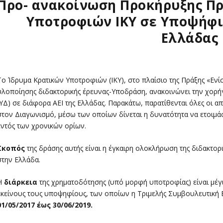
Προ- ανακοίνωση Προκήρυξης Π
Υποτροφιών ΙΚΥ σε Υποψήφι
Ελλάδας
Το Ίδρυμα Κρατικών Υποτροφιών (ΙΚΥ), στο πλαίσιο της Πράξης «Ε
υλοποίησης διδακτορικής έρευνας-Υποδράση, ανακοινώνει την χορ
(ΥΔ) σε διάφορα ΑΕΙ της Ελλάδας. Παρακάτω, παρατίθενται όλες οι α
στον Διαγωνισμό, μέσω των οποίων δίνεται η δυνατότητα να ετοιμά
εντός των χρονικών ορίων.
Σκοπός
της δράσης αυτής είναι η έγκαιρη ολοκλήρωση της διδακτο
στην Ελλάδα.
Η
διάρκεια
της χρηματοδότησης (υπό μορφή υποτροφίας) είναι μέγ
εκείνους τους υποψηφίους, των οποίων η Τριμελής Συμβουλευτική Ε
01/05/2017 έως 30/06/2019.