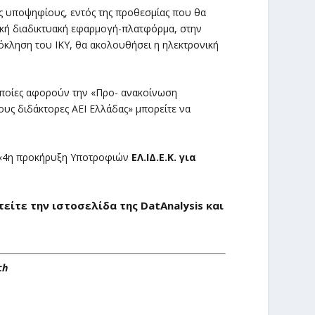
υς υποψηφίους, εντός της προθεσμίας που θα
δική διαδικτυακή εφαρμογή-πλατφόρμα, στην
όκληση του ΙΚΥ, θα ακολουθήσει η ηλεκτρονική
οποίες αφορούν την «Προ- ανακοίνωση
ς διδάκτορες ΑΕΙ Ελλάδας» μπορείτε να
 η «4η προκήρυξη Υποτροφιών
ΕΛ.ΙΔ.Ε.Κ. για
είτε την ιστοσελίδα της
DatAnalysis
και
ch