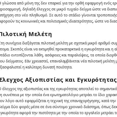
Η γλώσσα από μόνη της δεν επαρκεί για την ορθή εφαρμογή ενός ερω
προσαρμογή, δηλαδή έλεγχος σε μικρό τυχαίο δείγμα ώστε να διαπισ
απήχηση στο νέο πληθυσμό. Σε αυτό το στάδιο γίνονται τροποποιή
αφορούν τις κοινωνικές και πολιτισμικές ιδιαιτερότητες, ώστε να δι
Πιλοτική Μελέτη
Στη συνέχεια διεξάγεται πιλοτική μελέτη με σχετικά μικρό αριθμό 
άτομα. Σκοπός είναι να εκτιμηθεί προκαταρκτικά η εγκυρότητα και η 
στάδιο εντοπίζονται λάθη, ασάφειες και παραλείψεις, τα οποία διο
του δείγματος. Εάν χρειαστεί, επαναλαμβάνεται νέα πιλοτική μελέτη 
εξασφαλιστεί η καλύτερη δυνατή ποιότητα.
Έλεγχος Αξιοπιστίας και Εγκυρότητας
Ο έλεγχος της αξιοπιστίας και της εγκυρότητας αποτελεί το σημαντικ
τη συνέπεια με την οποία ένα ερωτηματολόγιο μετράει το ίδιο χαρακτ
τον λόγο αυτό εφαρμόζεται η τεχνική της επαναχορήγησης, κατά την 
δείγμα δύο φορές μέσα σε ένα σύντομο χρονικό διάστημα, όπως δεκα
εγκυρότητα αφορά την πιστότητα με την οποία το εργαλείο μετράει τ