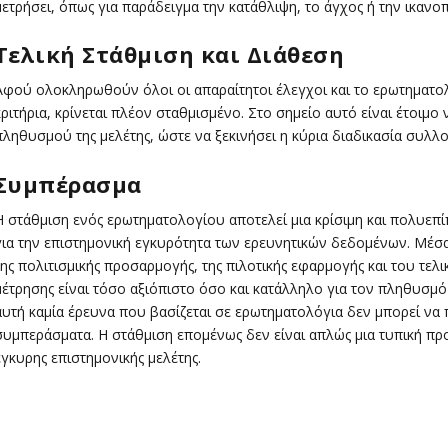
μετρήσει, όπως για παράδειγμα την κατάθλιψη, το άγχος ή την ικανο
Τελική Στάθμιση και Διάθεση
Αφού ολοκληρωθούν όλοι οι απαραίτητοι έλεγχοι και το ερωτηματολό
κριτήρια, κρίνεται πλέον σταθμισμένο. Στο σημείο αυτό είναι έτοιμο
πληθυσμού της μελέτης, ώστε να ξεκινήσει η κύρια διαδικασία συλλ
Συμπέρασμα
Η στάθμιση ενός ερωτηματολογίου αποτελεί μια κρίσιμη και πολυεπί
για την επιστημονική εγκυρότητα των ερευνητικών δεδομένων. Μέσα 
της πολιτισμικής προσαρμογής, της πιλοτικής εφαρμογής και του τελι
μέτρησης είναι τόσο αξιόπιστο όσο και κατάλληλο για τον πληθυσμό
αυτή καμία έρευνα που βασίζεται σε ερωτηματολόγια δεν μπορεί να
συμπεράσματα. Η στάθμιση επομένως δεν είναι απλώς μια τυπική πρ
έγκυρης επιστημονικής μελέτης.