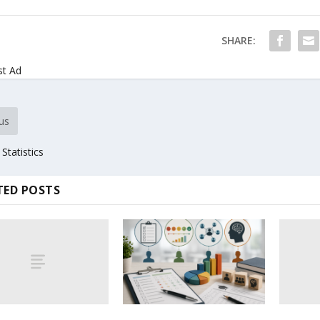
SHARE:
st Ad
us
 Statistics
TED POSTS