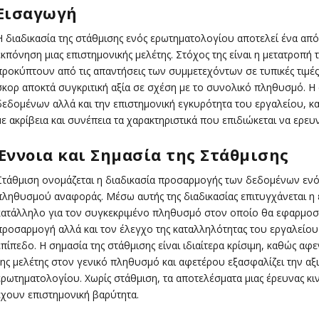
Εισαγωγή
Η διαδικασία της στάθμισης ενός ερωτηματολογίου αποτελεί ένα από
εκπόνηση μιας επιστημονικής μελέτης. Στόχος της είναι η μετατρο
προκύπτουν από τις απαντήσεις των συμμετεχόντων σε τυπικές τιμέ
σκορ αποκτά συγκριτική αξία σε σχέση με το συνολικό πληθυσμό. 
δεδομένων αλλά και την επιστημονική εγκυρότητα του εργαλείου, κ
με ακρίβεια και συνέπεια τα χαρακτηριστικά που επιδιώκεται να ερε
Έννοια και Σημασία της Στάθμισης
Στάθμιση ονομάζεται η διαδικασία προσαρμογής των δεδομένων ενό
πληθυσμού αναφοράς. Μέσω αυτής της διαδικασίας επιτυγχάνεται η 
κατάλληλο για τον συγκεκριμένο πληθυσμό στον οποίο θα εφαρμοστε
προσαρμογή αλλά και τον έλεγχο της καταλληλότητας του εργαλείου 
επίπεδο. Η σημασία της στάθμισης είναι ιδιαίτερα κρίσιμη, καθώς α
της μελέτης στον γενικό πληθυσμό και αφετέρου εξασφαλίζει την αξι
ερωτηματολογίου. Χωρίς στάθμιση, τα αποτελέσματα μιας έρευνας κι
έχουν επιστημονική βαρύτητα.