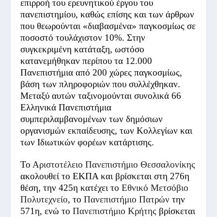
επιρροή του ερευνητικού έργου του
πανεπιστημίου, καθώς επίσης και των άρθρων
που θεωρούνται «διαβασμένα» παγκοσμίως σε
ποσοστό τουλάχιστον 10%. Στην
συγκεκριμένη κατάταξη, ωστόσο
κατανεμήθηκαν περίπου τα 12.000
Πανεπιστήμια από 200 χώρες παγκοσμίως,
βάση των πληροφοριών που συλλέχθηκαν.
Μεταξύ αυτών ταξινομούνται συνολικά 66
Ελληνικά Πανεπιστήμια
συμπεριλαμβανομένων των δημόσιων
οργανισμών εκπαίδευσης, των Κολλεγίων και
των Ιδιωτικών φορέων κατάρτισης.
Το
Αριστοτέλειο Πανεπιστήμιο Θεσσαλονίκης
ακολουθεί το ΕΚΠΑ και βρίσκεται στη 276
η
θέση, την 425
η
κατέχει το
Εθνικό Μετσόβιο
Πολυτεχνείο
, το
Πανεπιστήμιο Πατρών
την
571
η
, ενώ το
Πανεπιστήμιο Κρήτης
βρίσκεται