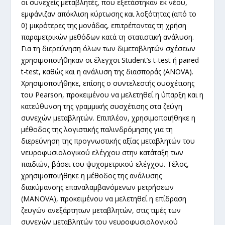
οι συνεχείς μεταβλητές, που εξετάστηκαν εκ νέου,
εμφάνιζαν απόκλιση κύρτωσης και λοξότητας (από το
0) μικρότερες της μονάδας, επιτρέποντας τη χρήση
παραμετρικών μεθόδων κατά τη στατιστική ανάλυση.
Για τη διερεύνηση όλων των διμεταβλητών σχέσεων
χρησιμοποιήθηκαν οι έλεγχοι Student’s t-test ή paired
t-test, καθώς και η ανάλυση της διασποράς (ANOVA).
Χρησιμοποιήθηκε, επίσης ο συντελεστής συσχέτισης
του Pearson, προκειμένου να μελετηθεί η ύπαρξη και η
κατεύθυνση της γραμμικής συσχέτισης στα ζεύγη
συνεχών μεταβλητών. Επιπλέον, χρησιμοποιήθηκε η
μέθοδος της λογιστικής παλινδρόμησης για τη
διερεύνηση της προγνωστικής αξίας μεταβλητών του
νευροφυσιολογικού ελέγχου στην κατάταξη των
παιδιών, βάσει του ψυχομετρικού ελέγχου. Τέλος,
χρησιμοποιήθηκε η μέθοδος της ανάλυσης
διακύμανσης επαναλαμβανόμενων μετρήσεων
(ΜANOVA), προκειμένου να μελετηθεί η επίδραση
ζευγών ανεξάρτητων μεταβλητών, στις τιμές των
συνεχών μεταβλητών του νευροφυσιολογικού