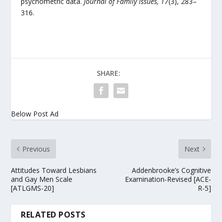
psychometric data.
Journal of Family Issues, 17
(3), 283–
316.
SHARE:
Below Post Ad
Previous
Next
Attitudes Toward Lesbians
Addenbrooke’s Cognitive
and Gay Men Scale
Examination-Revised [ACE-
[ATLGMS-20]
R-5]
RELATED POSTS