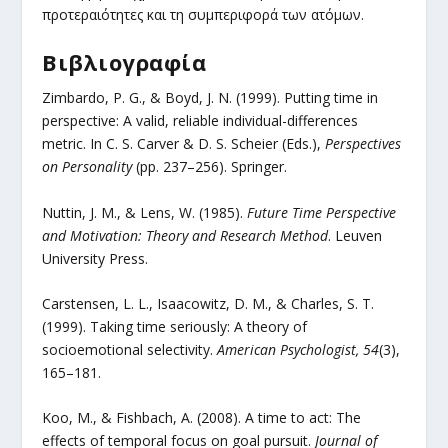
προτεραιότητες και τη συμπεριφορά των ατόμων.
Βιβλιογραφία
Zimbardo, P. G., & Boyd, J. N. (1999). Putting time in
perspective: A valid, reliable individual-differences
metric. In C. S. Carver & D. S. Scheier (Eds.),
Perspectives
on Personality
(pp. 237–256). Springer.
Nuttin, J. M., & Lens, W. (1985).
Future Time Perspective
and Motivation: Theory and Research Method
. Leuven
University Press.
Carstensen, L. L., Isaacowitz, D. M., & Charles, S. T.
(1999). Taking time seriously: A theory of
socioemotional selectivity.
American Psychologist, 54
(3),
165–181.
Koo, M., & Fishbach, A. (2008). A time to act: The
effects of temporal focus on goal pursuit.
Journal of