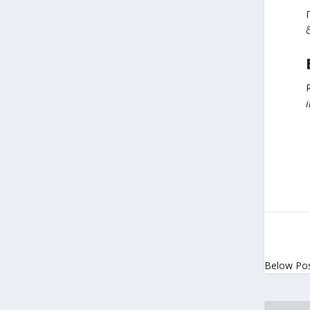
R
Below Po