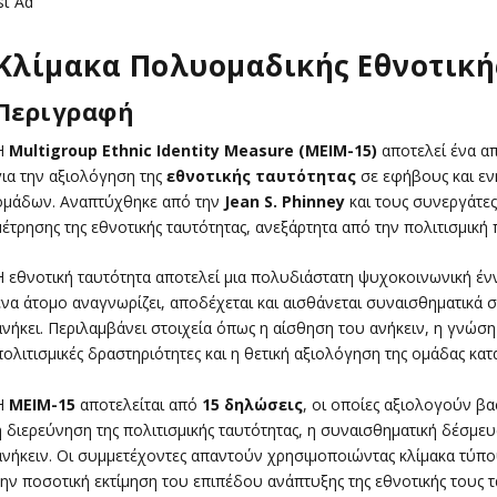
st Ad
Κλίμακα Πολυομαδικής Εθνοτικής
Περιγραφή
Η
Multigroup Ethnic Identity Measure (MEIM-15)
αποτελεί ένα α
για την αξιολόγηση της
εθνοτικής ταυτότητας
σε εφήβους και εν
ομάδων. Αναπτύχθηκε από την
Jean S. Phinney
και τους συνεργάτες
μέτρησης της εθνοτικής ταυτότητας, ανεξάρτητα από την πολιτισμικ
Η εθνοτική ταυτότητα αποτελεί μια πολυδιάστατη ψυχοκοινωνική έν
ένα άτομο αναγνωρίζει, αποδέχεται και αισθάνεται συναισθηματικά 
ανήκει. Περιλαμβάνει στοιχεία όπως η αίσθηση του ανήκειν, η γνώση
πολιτισμικές δραστηριότητες και η θετική αξιολόγηση της ομάδας κατ
Η
MEIM-15
αποτελείται από
15 δηλώσεις
, οι οποίες αξιολογούν βα
η διερεύνηση της πολιτισμικής ταυτότητας, η συναισθηματική δέσμε
ανήκειν. Οι συμμετέχοντες απαντούν χρησιμοποιώντας κλίμακα τύπ
την ποσοτική εκτίμηση του επιπέδου ανάπτυξης της εθνοτικής τους τ