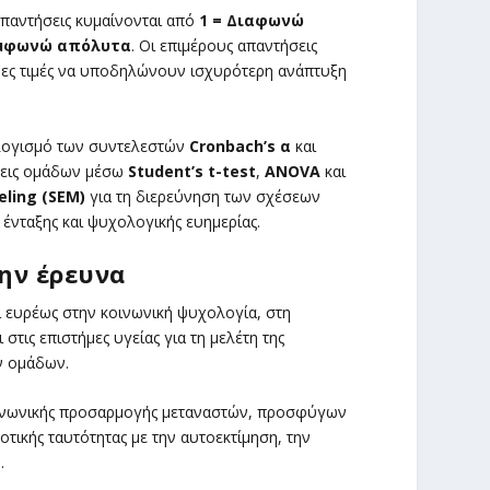
απαντήσεις κυμαίνονται από
1 = Διαφωνώ
υμφωνώ απόλυτα
. Οι επιμέρους απαντήσεις
ρες τιμές να υποδηλώνουν ισχυρότερη ανάπτυξη
ολογισμό των συντελεστών
Cronbach’s α
και
ίσεις ομάδων μέσω
Student’s t-test
,
ANOVA
και
eling (SEM)
για τη διερεύνηση των σχέσεων
 ένταξης και ψυχολογικής ευημερίας.
ην έρευνα
 ευρέως στην κοινωνική ψυχολογία, στη
στις επιστήμες υγείας για τη μελέτη της
ν ομάδων.
ινωνικής προσαρμογής μεταναστών, προσφύγων
οτικής ταυτότητας με την αυτοεκτίμηση, την
.