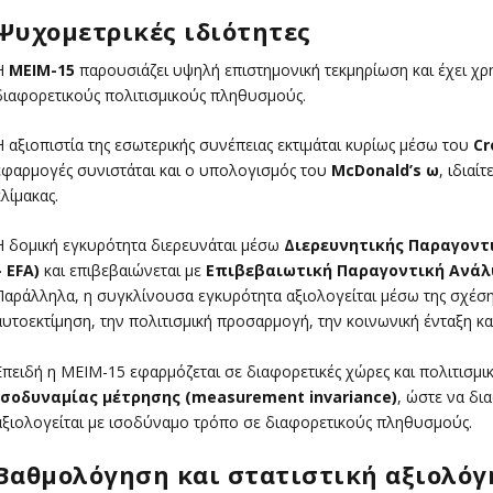
Ψυχομετρικές ιδιότητες
Η
MEIM-15
παρουσιάζει υψηλή επιστημονική τεκμηρίωση και έχει χ
διαφορετικούς πολιτισμικούς πληθυσμούς.
Η αξιοπιστία της εσωτερικής συνέπειας εκτιμάται κυρίως μέσω του
Cr
εφαρμογές συνιστάται και ο υπολογισμός του
McDonald’s ω
, ιδιαί
κλίμακας.
Η δομική εγκυρότητα διερευνάται μέσω
Διερευνητικής Παραγοντικ
– EFA)
και επιβεβαιώνεται με
Επιβεβαιωτική Παραγοντική Ανάλυση
Παράλληλα, η συγκλίνουσα εγκυρότητα αξιολογείται μέσω της σχέσης
αυτοεκτίμηση, την πολιτισμική προσαρμογή, την κοινωνική ένταξη κα
Επειδή η MEIM-15 εφαρμόζεται σε διαφορετικές χώρες και πολιτισμικέ
ισοδυναμίας μέτρησης (measurement invariance)
, ώστε να δια
αξιολογείται με ισοδύναμο τρόπο σε διαφορετικούς πληθυσμούς.
Βαθμολόγηση και στατιστική αξιολό