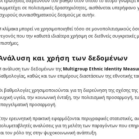
Οι ερωτήσεις διερευνούν τον βαθμό στον οποίο το άτομο γνωρίζει κ
συμμετέχει σε πολιτισμικές δραστηριότητες, αισθάνεται υπερήφανο γ
ισχυρούς συναισθηματικούς δεσμούς με αυτήν.
Η κλίμακα μπορεί να χρησιμοποιηθεί τόσο σε μονοπολιτισμικούς όσ
γεγονός που την καθιστά ιδιαίτερα χρήσιμη σε διεθνείς συγκριτικές μ
επιστήμες.
Ανάλυση και χρήση των δεδομένων
Η ανάλυση των δεδομένων της
Multigroup Ethnic Identity Measu
βαθμολογίας, καθώς και των επιμέρους διαστάσεων της εθνοτικής τα
Οι βαθμολογίες χρησιμοποιούνται για τη διερεύνηση της σχέσης της 
ψυχική υγεία, την κοινωνική ένταξη, την πολιτισμική προσαρμογή, τις
επαγγελματική προσαρμογή.
Στην ερευνητική πρακτική εφαρμόζονται περιγραφικές στατιστικές, α
πολυμεταβλητές αναλύσεις για τη μελέτη των παραγόντων που επηρ
και τον ρόλο της στην ψυχοκοινωνική ανάπτυξη.