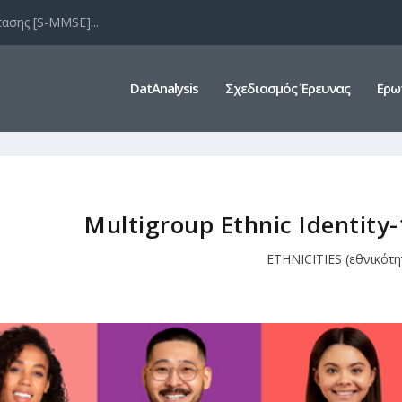
ασης [S-MMSE]...
DatAnalysis
Σχεδιασμός Έρευνας
Ερω
Multigroup Ethnic Identity-
ETHNICITIES (εθνικότη