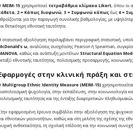
Η
MEIM-15
χρησιμοποιεί
τετραβάθμια κλίμακα Likert
, όπου οι 
κάθετα
,
2 = Κάπως διαφωνώ
,
3 = Συμφωνώ κάπως
έως
4 = Σ
αθροίζονται για την παραγωγή συνολικής βαθμολογίας, με υψηλότε
και θετικότερη εθνοτική ταυτότητα.
Η στατιστική αξιολόγηση περιλαμβάνει περιγραφική στατιστική, υπ
McDonald’s ω
, αναλύσεις συσχέτισης Pearson ή Spearman, συγκρ
MANOVA
, καθώς και ανάπτυξη μοντέλων
Structural Equation Mod
μεταξύ εθνοτικής ταυτότητας, πολιτισμικής προσαρμογής, κοινωνικής
Εφαρμογές στην κλινική πράξη και στ
Η
Multigroup Ethnic Identity Measure (MEIM-15)
χρησιμοποιείται
διαπολιτισμική ψυχολογία, στην εκπαίδευση, στην κοινωνιολογία και 
πολιτισμικής ταυτότητας και της ένταξης διαφορετικών πληθυσμιακώ
Στην εφαρμοσμένη έρευνα συμβάλλει στην αξιολόγηση της ψυχοκο
και εθνοτικών μειονοτήτων, καθώς και στη μελέτη της σχέσης της εθν
ψυχική ανθεκτικότητα, τη σχολική επίδοση και την κοινωνική συνοχή