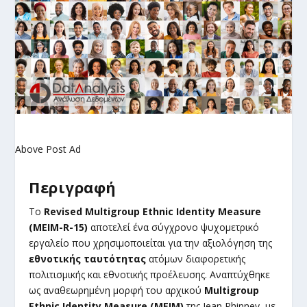
Above Post Ad
Περιγραφή
Το
Revised Multigroup Ethnic Identity Measure
(MEIM-R-15)
αποτελεί ένα σύγχρονο ψυχομετρικό
εργαλείο που χρησιμοποιείται για την αξιολόγηση της
εθνοτικής ταυτότητας
ατόμων διαφορετικής
πολιτισμικής και εθνοτικής προέλευσης. Αναπτύχθηκε
ως αναθεωρημένη μορφή του αρχικού
Multigroup
Ethnic Identity Measure (MEIM)
της Jean Phinney, με