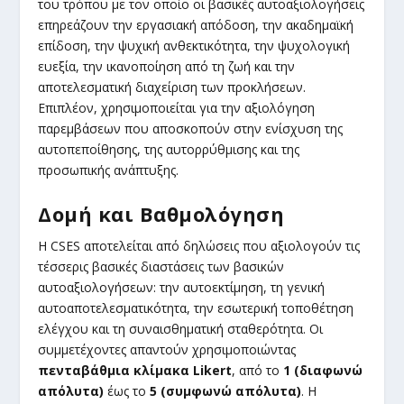
του τρόπου με τον οποίο οι βασικές αυτοαξιολογήσεις
επηρεάζουν την εργασιακή απόδοση, την ακαδημαϊκή
επίδοση, την ψυχική ανθεκτικότητα, την ψυχολογική
ευεξία, την ικανοποίηση από τη ζωή και την
αποτελεσματική διαχείριση των προκλήσεων.
Επιπλέον, χρησιμοποιείται για την αξιολόγηση
παρεμβάσεων που αποσκοπούν στην ενίσχυση της
αυτοπεποίθησης, της αυτορρύθμισης και της
προσωπικής ανάπτυξης.
Δομή και Βαθμολόγηση
Η CSES αποτελείται από δηλώσεις που αξιολογούν τις
τέσσερις βασικές διαστάσεις των βασικών
αυτοαξιολογήσεων: την αυτοεκτίμηση, τη γενική
αυτοαποτελεσματικότητα, την εσωτερική τοποθέτηση
ελέγχου και τη συναισθηματική σταθερότητα. Οι
συμμετέχοντες απαντούν χρησιμοποιώντας
πενταβάθμια κλίμακα Likert
, από το
1 (διαφωνώ
απόλυτα)
έως το
5 (συμφωνώ απόλυτα)
. Η