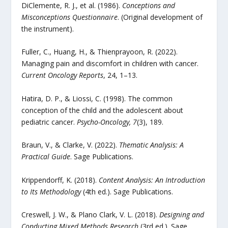
DiClemente, R. J., et al. (1986).
Conceptions and
Misconceptions Questionnaire
. (Original development of
the instrument).
Fuller, C., Huang, H., & Thienprayoon, R. (2022).
Managing pain and discomfort in children with cancer.
Current Oncology Reports
, 24, 1–13.
Hatira, D. P., & Liossi, C. (1998). The common
conception of the child and the adolescent about
pediatric cancer.
Psycho-Oncology, 7
(3), 189.
Braun, V., & Clarke, V. (2022).
Thematic Analysis: A
Practical Guide
. Sage Publications.
Krippendorff, K. (2018).
Content Analysis: An Introduction
to Its Methodology
(4th ed.). Sage Publications.
Creswell, J. W., & Plano Clark, V. L. (2018).
Designing and
Conducting Mixed Methods Research
(3rd ed.). Sage