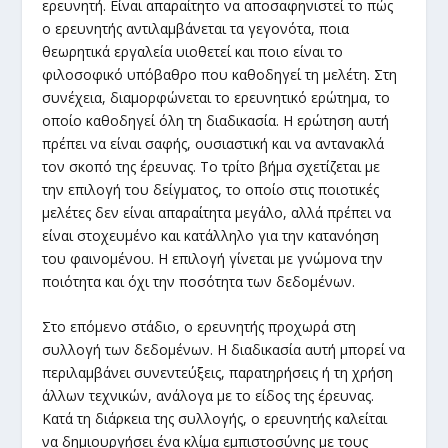
ερευνητή. Είναι απαραίτητο να αποσαφηνιστεί το πώς
ο ερευνητής αντιλαμβάνεται τα γεγονότα, ποια
θεωρητικά εργαλεία υιοθετεί και ποιο είναι το
φιλοσοφικό υπόβαθρο που καθοδηγεί τη μελέτη. Στη
συνέχεια, διαμορφώνεται το ερευνητικό ερώτημα, το
οποίο καθοδηγεί όλη τη διαδικασία. Η ερώτηση αυτή
πρέπει να είναι σαφής, ουσιαστική και να αντανακλά
τον σκοπό της έρευνας. Το τρίτο βήμα σχετίζεται με
την επιλογή του δείγματος, το οποίο στις ποιοτικές
μελέτες δεν είναι απαραίτητα μεγάλο, αλλά πρέπει να
είναι στοχευμένο και κατάλληλο για την κατανόηση
του φαινομένου. Η επιλογή γίνεται με γνώμονα την
ποιότητα και όχι την ποσότητα των δεδομένων.
Στο επόμενο στάδιο, ο ερευνητής προχωρά στη
συλλογή των δεδομένων. Η διαδικασία αυτή μπορεί να
περιλαμβάνει συνεντεύξεις, παρατηρήσεις ή τη χρήση
άλλων τεχνικών, ανάλογα με το είδος της έρευνας.
Κατά τη διάρκεια της συλλογής, ο ερευνητής καλείται
να δημιουργήσει ένα κλίμα εμπιστοσύνης με τους