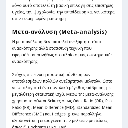
λόγο αυτό αποτελεί τη βασική επιλογή στις επιστήμες
υγείας, την ψυχολογία, την εκπαίδευση και γενικότερα
στην τεκμηριωμένη επιστήμη.
Μετα-ανάλυση (Meta-analysis)
Η μετα-ανάλυση δεν αποτελεί ανεξάρτητο τύπο
ανασκόπησης αλλά στατιστική τεχνική που
εφαρμόζεται συνήθως στο πλαίσιο μιας συστηματικής
ανασκόπησης.
Στόχος της είναι η ποσοτική σύνθεση των
αποτελεσμάτων πολλών ανεξάρτητων μελετών, ώστε
να υπολογιστεί ένα συνολικό μέγεθος επίδρασης με
μεγαλύτερη στατιστική ισχύ. Μέσω της μετα-ανάλυσης
χρησιμοποιούνται δείκτες όπως Odds Ratio (OR), Risk
Ratio (RR), Mean Difference (MD), Standardized Mean
Difference (SMD) και Hedges’ g, ενώ παράλληλα
αξιολογείται η ετερογένεια των μελετών με δείκτες
όπως I², Cochran’s Q και Tau².