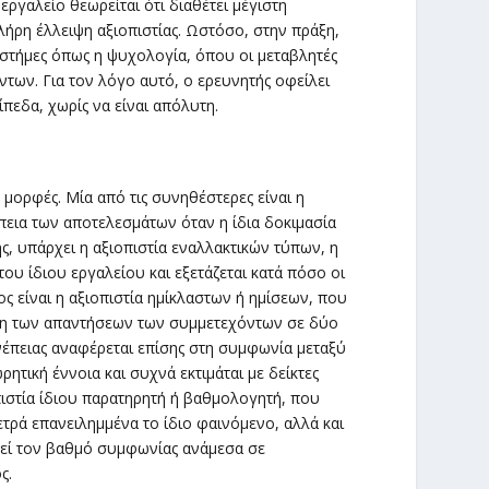
εργαλείο θεωρείται ότι διαθέτει μέγιστη
πλήρη έλλειψη αξιοπιστίας. Ωστόσο, στην πράξη,
πιστήμες όπως η ψυχολογία, όπου οι μεταβλητές
ντων. Για τον λόγο αυτό, ο ερευνητής οφείλει
ίπεδα, χωρίς να είναι απόλυτη.
 μορφές. Μία από τις συνηθέστερες είναι η
πεια των αποτελεσμάτων όταν η ίδια δοκιμασία
ης, υπάρχει η αξιοπιστία εναλλακτικών τύπων, η
ου ίδιου εργαλείου και εξετάζεται κατά πόσο οι
ς είναι η αξιοπιστία ημίκλαστων ή ημίσεων, που
ση των απαντήσεων των συμμετεχόντων σε δύο
υνέπειας αναφέρεται επίσης στη συμφωνία μεταξύ
τική έννοια και συχνά εκτιμάται με δείκτες
πιστία ίδιου παρατηρητή ή βαθμολογητή, που
ετρά επανειλημμένα το ίδιο φαινόμενο, αλλά και
γεί τον βαθμό συμφωνίας ανάμεσα σε
ς.