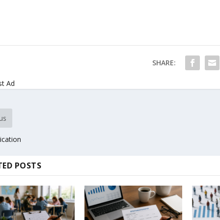
SHARE:
st Ad
us
ication
TED POSTS