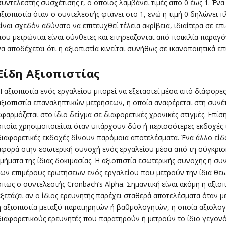
συντελεστής συσχέτισης r, ο οποίος λαμβάνει τιμές από 0 έως 1. Ένα 
αξιοπιστία όταν ο συντελεστής φτάνει στο 1, ενώ η τιμή 0 δηλώνει 
είναι σχεδόν αδύνατο να επιτευχθεί τέλεια ακρίβεια, ιδιαίτερα σε ε
που μετρώνται είναι σύνθετες και επηρεάζονται από ποικιλία παραγό
να αποδέχεται ότι η αξιοπιστία κινείται συνήθως σε ικανοποιητικά επ
Είδη Αξιοπιστίας
Η αξιοπιστία ενός εργαλείου μπορεί να εξεταστεί μέσα από διάφορες
αξιοπιστία επαναληπτικών μετρήσεων, η οποία αναφέρεται στη συνέ
εφαρμόζεται στο ίδιο δείγμα σε διαφορετικές χρονικές στιγμές. Επίσ
οποία χρησιμοποιείται όταν υπάρχουν δύο ή περισσότερες εκδοχές τ
διαφορετικές εκδοχές δίνουν παρόμοια αποτελέσματα. Ένα άλλο είδο
αφορά στην εσωτερική συνοχή ενός εργαλείου μέσα από τη σύγκρι
τμήματα της ίδιας δοκιμασίας. Η αξιοπιστία εσωτερικής συνοχής ή σ
των επιμέρους ερωτήσεων ενός εργαλείου που μετρούν την ίδια θεωρη
όπως ο συντελεστής Cronbach’s Alpha. Σημαντική είναι ακόμη η αξιο
εξετάζει αν ο ίδιος ερευνητής παρέχει σταθερά αποτελέσματα όταν μ
η αξιοπιστία μεταξύ παρατηρητών ή βαθμολογητών, η οποία αξιολο
διαφορετικούς ερευνητές που παρατηρούν ή μετρούν το ίδιο γεγονό