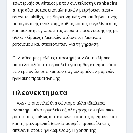
εσωτερικής συνέπειας με τον συντελεστή
Cronbach’s
α
, της αξιοπιστίας επαναληπτικών μετρήσεων (test–
retest reliability), της διερευνητικής και επιβεβαιωτικής
παραγοντικής ανάλυσης, καθώς και της συγκλίνουσας
και διακριτής εγκυρότητας μέσω της συσχέτισής της με
άλλες κλίμακες ηλικιακών στάσεων, ηλικιακού
ρατσισμού και στερεοτύπων για τη γήρανση.
Οι διαθέσιμες μελέτες υποστηρίζουν ότι η κλίμακα
αποτελεί αξιόπιστο εργαλείο για τη διερεύνηση τόσο
των εμφανών όσο και των συγκαλυμμένων μορφών
ηλικιακής προκατάληψης.
Πλεονεκτήματα
Η AAS-13 αποτελεί ένα σύντομο αλλά ιδιαίτερα
ολοκληρωμένο εργαλείο αξιολόγησης του ηλικιακού
ρατσισμού, καθώς αποτυπώνει τόσο τις αρνητικές όσο
και τις φαινομενικά θετικές μορφές προκατάληψης
απέναντι στους ηλικιωμένους. Η χρήση της