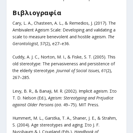
Βιβλιογραφία
Cary, L. A., Chasteen, A. L., & Remedios, J. (2017). The
Ambivalent Ageism Scale: Developing and validating a
scale to measure benevolent and hostile ageism.
The
Gerontologist, 57
(2), e27–e36.
Cuddy, A. J. C., Norton, M. I., & Fiske, S. T. (2005). This
old stereotype: The pervasiveness and persistence of
the elderly stereotype.
Journal of Social Issues, 61
(2),
267–285.
Levy, B. R., & Banaji, M. R. (2002). Implicit ageism. Στο
T. D. Nelson (Ed.),
Ageism: Stereotyping and Prejudice
against Older Persons
(σσ. 49–75). MIT Press.
Hummert, M. L., Garstka, T. A., Shaner, J. E., & Strahm,
S. (2004). Age stereotypes and aging. Στο J. F.
Nussbaum & J. Coupland (Eds.),
Handbook of