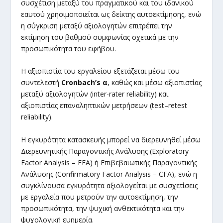
συσχέτιση μεταξύ του πραγματικού και του ιδανικού
εαυτού χρησιμοποιείται ως δείκτης αυτοεκτίμησης, ενώ
η σύγκριση μεταξύ αξιολογητών επιτρέπει την
εκτίμηση του βαθμού συμφωνίας σχετικά με την
προσωπικότητα του εφήβου.
Η αξιοπιστία του εργαλείου εξετάζεται μέσω του
συντελεστή
Cronbach’s α
, καθώς και μέσω αξιοπιστίας
μεταξύ αξιολογητών (inter-rater reliability) και
αξιοπιστίας επαναληπτικών μετρήσεων (test–retest
reliability).
Η εγκυρότητα κατασκευής μπορεί να διερευνηθεί μέσω
Διερευνητικής Παραγοντικής Ανάλυσης (Exploratory
Factor Analysis – EFA) ή Επιβεβαιωτικής Παραγοντικής
Ανάλυσης (Confirmatory Factor Analysis – CFA), ενώ η
συγκλίνουσα εγκυρότητα αξιολογείται με συσχετίσεις
με εργαλεία που μετρούν την αυτοεκτίμηση, την
προσωπικότητα, την ψυχική ανθεκτικότητα και την
ψυχολογική ευημερία.