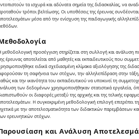
εντοπιστούν τα ισχυρά και αδύνατα σημεία της διδασκαλίας, να αναδ
προταθούν τρόποι βελτίωσης. Οι υποθέσεις της έρευνας συνδέονται
αποτελεσμάτων μέσα από την ενίσχυση της παιδαγωγικής αλληλεπίδ
μεθόδων.
Μεθοδολογία
Η μεθοδολογική προσέγγιση στηρίζεται στη συλλογή και ανάλυση π
της έρευνας αποτελείται από μαθητές και εκπαιδευτικούς που συμμετ
χρησιμοποιήθηκε ειδικά σχεδιασμένη κλίμακα αξιολόγησης της διδα
αφορούσαν τη σαφήνεια των στόχων, την αλληλεπίδραση στην τάξη,
καθώς και την ικανότητα του εκπαιδευτικού να υποκινεί τη συμμετοχ
ανάλυση των δεδομένων χρησιμοποιήθηκαν στατιστικά εργαλεία, όπως
διαπιστωθούν οι διαφορές μεταξύ της αρχικής και της τελικής εφαρμογ
αποτελεσμάτων. Η συγκεκριμένη μεθοδολογική επιλογή επιτρέπει τ
σχετικά με την αποτελεσματικότητα των διδακτικών παρεμβάσεων και
των ερευνητικών στόχων.
Παρουσίαση και Ανάλυση Αποτελεσμ