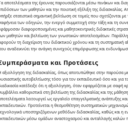
Τα αποτελέσματα της έρευνας παρουσιάζονται μέσω πινάκων και δι
επιδόσεων των μαθητών και την ποιοτική εξέλιξη της διδασκαλίας. 
υπήρξε στατιστικά σημαντική βελτίωση σε τομείς που σχετίζονται με 
σαφήνεια των οδηγιών, την ενεργό συμμετοχή στην τάξη και τη συνε
εφάρμοσαν διαφοροποιημένες και μαθητοκεντρικές διδακτικές στρα
των μαθητών και βελτίωση των γνωστικών αποτελεσμάτων. Παράλληλ
αφορούν τη διαχείριση του διδακτικού χρόνου και τη συστηματική 
που αναδεικνύει την ανάγκη συνεχούς επιμόρφωσης και ενδυνάμωση
Συμπεράσματα και Προτάσεις
Η αξιολόγηση της διδασκαλίας, όπως αποτυπώθηκε στην παρούσα μελ
ουσιαστικής αυτοβελτίωσης τόσο για τον εκπαιδευτικό όσο και για τ
διαδικασία κατέδειξε ότι η αξιολόγηση, όταν εφαρμόζεται με σαφή κ
συμβάλλει καθοριστικά στη βελτίωση της διδασκαλίας και της μάθη
αποτελέσματα λειτουργεί ως εργαλείο επαγγελματικής ανάπτυξης και
εκπαιδευτικών. Προτείνεται η θεσμοθέτηση συστηματικών μηχανισμ
τεχνολογικά υποστηριζόμενων μεθόδων διδασκαλίας, καθώς και η ε
εκπαιδευτικών μέσω ομάδων αναστοχασμού και ανταλλαγής καλών π